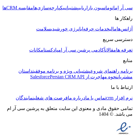
سی آر اِم
اتوماسیون بازاریابی
پشتیبانی
یکپارچه‌سازی‌ها
مقایسه CRMها
راهکار ها
آژانس‌ها
مالی
خدمات حرفه‌ای
انرژی خورشیدی
سلامت
دسترسی سریع
تعرفه ها
مقالات
آکادمی پرشین سی آر ام
پادکست
امکانات
منابع
برنامه راهنمای شروع
پشتیبانی ویژه و برنامه موفقیت
داستان
مشتریان
نحوه مهاجرت از Salesforce
Persian CRM API
ارتباط با ما
نرم افزار crm
تماس با ما
درباره ما
فرصت های شغلی
نمایندگان
تمامی حقوق مادی و معنوی این سایت متعلق به پرشین سی آر ام
می باشد. © 1404