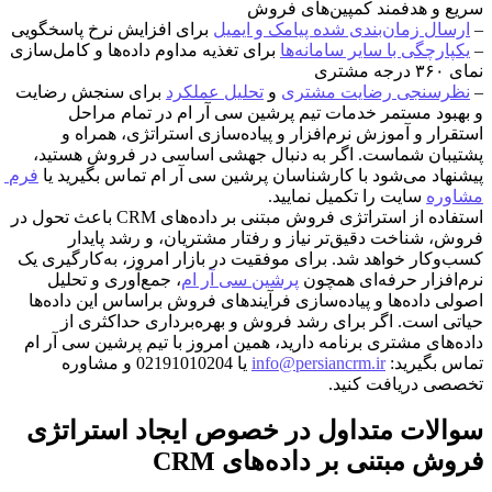
سریع و هدفمند کمپین‌های فروش
– 
ارسال زمان‌بندی شده پیامک و ایمیل
 برای افزایش نرخ پاسخگویی
– 
یکپارچگی با سایر سامانه‌ها
 برای تغذیه مداوم داده‌ها و کامل‌سازی 
نمای ۳۶۰ درجه مشتری
– 
نظرسنجی رضایت مشتری
 و 
تحلیل عملکرد
 برای سنجش رضایت 
و بهبود مستمر خدمات تیم پرشین سی آر ام در تمام مراحل 
استقرار و آموزش نرم‌افزار و پیاده‌سازی استراتژی، همراه و 
پشتیبان شماست. اگر به دنبال جهشی اساسی در فروش هستید، 
پیشنهاد می‌شود با کارشناسان پرشین سی آر ام تماس بگیرید یا 
فرم 
مشاوره
 سایت را تکمیل نمایید.
استفاده از استراتژی فروش مبتنی بر داده‌های CRM باعث تحول در 
فروش، شناخت دقیق‌تر نیاز و رفتار مشتریان، و رشد پایدار 
کسب‌وکار خواهد شد. برای موفقیت در بازار امروز، به‌کارگیری یک 
نرم‌افزار حرفه‌ای همچون 
پرشین سی آر ام
، جمع‌آوری و تحلیل 
اصولی داده‌ها و پیاده‌سازی فرآیندهای فروش براساس این داده‌ها 
حیاتی است. اگر برای رشد فروش و بهره‌برداری حداکثری از 
داده‌های مشتری برنامه دارید، همین امروز با تیم پرشین سی آر ام 
تماس بگیرید: 
info@persiancrm.ir
 یا 02191010204 و مشاوره 
تخصصی دریافت کنید.
سوالات متداول در خصوص ایجاد استراتژی 
فروش مبتنی بر داده‌های CRM