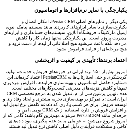
یکپارچگی با سایر نرم‌افزارها و اتوماسیون
یکی دیگر از تمایزهای اصلی PersianCRM، امکان اتصال و
یکپارچه‌سازی با سایر ابزارهای کاربردی مانند سیستم پیامک انبوه،
ایمیل مارکتینگ، فروشگاه آنلاین، سیستم‌های حسابداری و ابزارهای
مدیریت پروژه است. این یکپارچگی نه‌تنها زمان کار را کاهش
می‌دهد بلکه باعث می‌شود هیچ اطلاعاتی از لیدها از دست نرود و
هیچ مرحله‌ای از فرایند فراموش نشود.
اعتماد برندها؛ تأییدی بر کیفیت و اثربخشی
امروز بیش از ۱۵۰ برند ایرانی در حوزه‌های فروش، خدمات، تولید،
گردشگری و حتی استارتاپ‌ها به PersianCRM اعتماد کرده‌اند. این
دستاورد حاصل اتوماسیون و بهینه‌سازی فرآیندها، افزایش بهره‌وری
تیم‌ها و کاهش هزینه‌های مدیریتی کسب‌وکارهای مختلف است.
هدف نهایی پرشین سی آر ام، تبدیل شدن به مرجع تخصصی CRM
ایران است؛ با تمرکز بر بهینه‌سازی تجربه مشتری و ایجاد وفاداری و
توسعه فروش. برای هر کسب‌وکاری که دغدغه کاهش نرخ تبدیل لید
و افزایش فروش را دارد، استفاده از یک CRM بومی، امن و
حرفه‌ای مانند PersianCRM می‌تواند مهم‌ترین گام باشد؛ گامی که از
امروز شروع می‌شود. – عواملی مانند عدم پیگیری، نبود داده‌های
کافی و مشکلات فرآیندی دلیل اصلی کاهش نرخ تبدیل لید هستند.