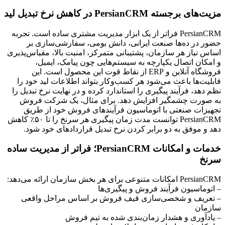
مزیت‌های برجسته PersianCRM در کاهش نرخ تبدیل لید
PersianCRM فراتر از یک ابزار مدیریت مشتری ساده است. تجربه
حضور در ده‌ها صنعت ایرانی، دانش بومی، سفارشی‌سازی بر
اساس نیاز هر سازمان، پشتیبانی متمرکز، امنیت بالا، مقیاس‌پذیری
و امکان اتصال یکپارچه به سیستم‌هایی چون پیامک، ایمیل،
فروشگاه آنلاین و ERP از نقاط قوت این محصول است. این
قابلیت‌ها باعث می‌شود هر کسب‌وکار بتواند اطلاعات لید خود را
نظم دهد، فرآیند پیگیری را استاندارد کرده و در نهایت نرخ تبدیل را
به صورت چشمگیر افزایش دهد. برای مثال، یک شرکت فروش
تجهیزات صنعتی با اتوماسیون فرآیندهای فروش خود از طریق
PersianCRM توانست مدت زمان پیگیری هر سرنخ را تا ۵۰٪ کاهش
دهد و موفق به دو برابر کردن نرخ تبدیل قراردادهای خود شود.
خدمات و امکانات PersianCRM؛ فراتر از مدیریت ساده
سرنخ
PersianCRM امکانات متنوعی برای هر بخش سازمان ارائه می‌دهد:
– اتوماسیون فرآیند فروش و پیگیری‌ها
– تعریف و شخصی‌سازی قیف فروش بر اساس مراحل واقعی
سازمان
– یادآوری و هشدار زمان‌بندی شده به تیم فروش