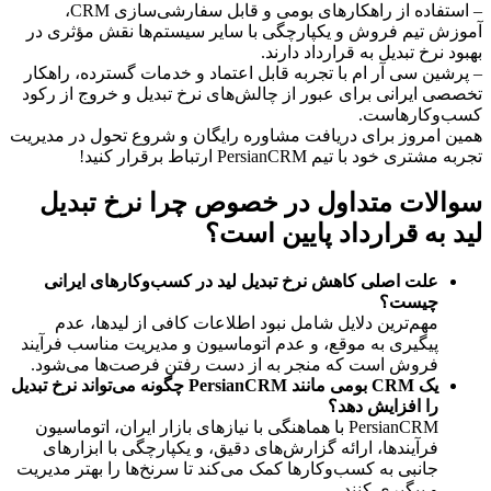
– استفاده از راهکارهای بومی و قابل سفارشی‌سازی CRM،
آموزش تیم فروش و یکپارچگی با سایر سیستم‌ها نقش مؤثری در
بهبود نرخ تبدیل به قرارداد دارند.
– پرشین سی آر ام با تجربه قابل اعتماد و خدمات گسترده، راهکار
تخصصی ایرانی برای عبور از چالش‌های نرخ تبدیل و خروج از رکود
کسب‌وکارهاست.
همین امروز برای دریافت مشاوره رایگان و شروع تحول در مدیریت
تجربه مشتری خود با تیم PersianCRM ارتباط برقرار کنید!
سوالات متداول در خصوص چرا نرخ تبدیل
لید به قرارداد پایین است؟
علت اصلی کاهش نرخ تبدیل لید در کسب‌وکارهای ایرانی
چیست؟
مهم‌ترین دلایل شامل نبود اطلاعات کافی از لیدها، عدم
پیگیری به موقع، و عدم اتوماسیون و مدیریت مناسب فرآیند
فروش است که منجر به از دست رفتن فرصت‌ها می‌شود.
یک CRM بومی مانند PersianCRM چگونه می‌تواند نرخ تبدیل
را افزایش دهد؟
PersianCRM با هماهنگی با نیازهای بازار ایران، اتوماسیون
فرآیندها، ارائه گزارش‌های دقیق، و یکپارچگی با ابزارهای
جانبی به کسب‌وکارها کمک می‌کند تا سرنخ‌ها را بهتر مدیریت
و پیگیری کنند.