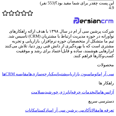
این پست چقدر برای شما مفید بود؟
(
553
نفر)
4.9
شرکت پرشین سی آر ام در سال ۱۳۹۸ با هدف ارائه راهکارهای
نوآورانه در حوزه مدیریت ارتباط با مشتریان (CRM) تأسیس شد.
تیم ما متشکل از متخصصان حوزه نرم‌افزار، بازاریابی و تجربه
مشتری است که با بهره‌گیری از دانش فنی روز دنیا، تلاش می‌کنند
ابزارهایی هوشمند، ساده و قابل‌اعتماد برای رشد و موفقیت
کسب‌وکارها فراهم کنند.
محصولات
سی آر اِم
اتوماسیون بازاریابی
پشتیبانی
یکپارچه‌سازی‌ها
مقایسه CRMها
راهکار ها
آژانس‌ها
مالی
خدمات حرفه‌ای
انرژی خورشیدی
سلامت
دسترسی سریع
تعرفه ها
مقالات
آکادمی پرشین سی آر ام
پادکست
امکانات