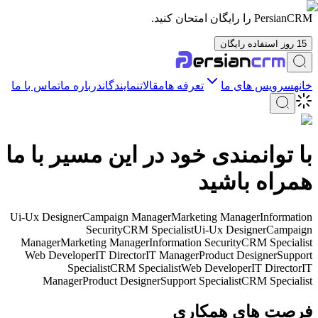
PersianCRM را رایگان امتحان کنید.
15 روز استفاده رایگان
خانه
سرویس های ما
تعرفه ها
مقالات
نمایندگان
درباره ما
تماس با ما
با توانمندی خود در این مسیر با ما
همراه باشید
Ui-Ux Designer
Campaign Manager
Marketing Manager
Information
Security
CRM Specialist
Ui-Ux Designer
Campaign
Manager
Marketing Manager
Information Security
CRM Specialist
Web Developer
IT Director
IT Manager
Product Designer
Support
Specialist
CRM Specialist
Web Developer
IT Director
IT
Manager
Product Designer
Support Specialist
CRM Specialist
فرصت های همکاری