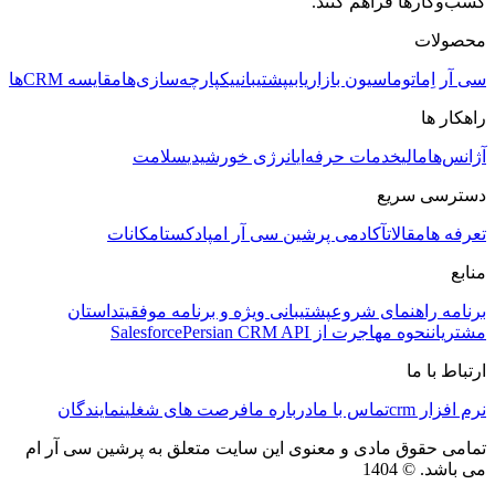
کسب‌وکارها فراهم کنند.
محصولات
سی آر اِم
اتوماسیون بازاریابی
پشتیبانی
یکپارچه‌سازی‌ها
مقایسه CRMها
راهکار ها
آژانس‌ها
مالی
خدمات حرفه‌ای
انرژی خورشیدی
سلامت
دسترسی سریع
تعرفه ها
مقالات
آکادمی پرشین سی آر ام
پادکست
امکانات
منابع
برنامه راهنمای شروع
پشتیبانی ویژه و برنامه موفقیت
داستان
مشتریان
نحوه مهاجرت از Salesforce
Persian CRM API
ارتباط با ما
نرم افزار crm
تماس با ما
درباره ما
فرصت های شغلی
نمایندگان
تمامی حقوق مادی و معنوی این سایت متعلق به پرشین سی آر ام
می باشد. © 1404