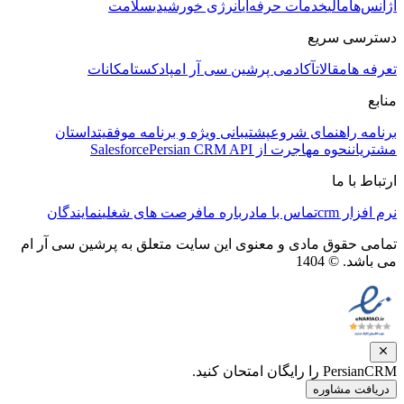
آژانس‌ها
مالی
خدمات حرفه‌ای
انرژی خورشیدی
سلامت
دسترسی سریع
تعرفه ها
مقالات
آکادمی پرشین سی آر ام
پادکست
امکانات
منابع
برنامه راهنمای شروع
پشتیبانی ویژه و برنامه موفقیت
داستان
مشتریان
نحوه مهاجرت از Salesforce
Persian CRM API
ارتباط با ما
نرم افزار crm
تماس با ما
درباره ما
فرصت های شغلی
نمایندگان
تمامی حقوق مادی و معنوی این سایت متعلق به پرشین سی آر ام
می باشد. © 1404
PersianCRM را رایگان امتحان کنید.
دریافت مشاوره