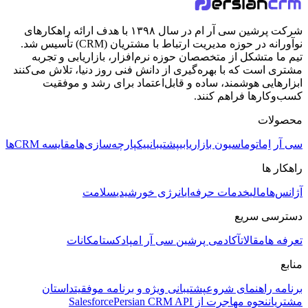
شرکت پرشین سی آر ام در سال ۱۳۹۸ با هدف ارائه راهکارهای
نوآورانه در حوزه مدیریت ارتباط با مشتریان (CRM) تأسیس شد.
تیم ما متشکل از متخصصان حوزه نرم‌افزار، بازاریابی و تجربه
مشتری است که با بهره‌گیری از دانش فنی روز دنیا، تلاش می‌کنند
ابزارهایی هوشمند، ساده و قابل‌اعتماد برای رشد و موفقیت
کسب‌وکارها فراهم کنند.
محصولات
سی آر اِم
اتوماسیون بازاریابی
پشتیبانی
یکپارچه‌سازی‌ها
مقایسه CRMها
راهکار ها
آژانس‌ها
مالی
خدمات حرفه‌ای
انرژی خورشیدی
سلامت
دسترسی سریع
تعرفه ها
مقالات
آکادمی پرشین سی آر ام
پادکست
امکانات
منابع
برنامه راهنمای شروع
پشتیبانی ویژه و برنامه موفقیت
داستان
مشتریان
نحوه مهاجرت از Salesforce
Persian CRM API