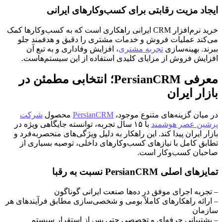
ایجاد مزیت رقابتی برای کسب‌وکارهای ایرانی
خرید نرم‌افزار CRM ایرانی راهکاری است که به کسب‌وکارها کمک
می‌کند عملیات فروش و خدمات مشتری را دقیق و هدفمند جلو
ببرند. بهینه‌سازی
تجربه مشتری
، افزایش وفاداری و به تبع آن
افزایش فروش از مزایای کلیدی استفاده از این سیستم‌هاست.
معرفی PersianCRM؛ انتخابی مطمئن در
بازار ایران
در میان گزینه‌های متنوع موجود،
PersianCRM
محصول
شرکت
پرشین عصر هوشمند
با ۱۵ سال تجربه، توانسته جایگاهی ویژه در
بازار ایران پیدا کند. این راهکار به دلیل ویژگی‌های منحصر‌به‌فرد و
تطابق کامل با نیازهای کسب‌وکارهای داخلی، توصیه بسیاری از
صاحبان کسب‌وکار است.
تمایزهای اصلی PersianCRM نسبت به رقبا
– تجربه اجرای موفق در ده‌ها صنعت ایرانی گوناگون
– ارائه راهکارهای کاملاً بومی و شخصی‌سازی مطابق فرآیندهای هر
سازمان
– پشتیبانی حرفه‌ای و تخصصی حتی پس از استقرار سیستم