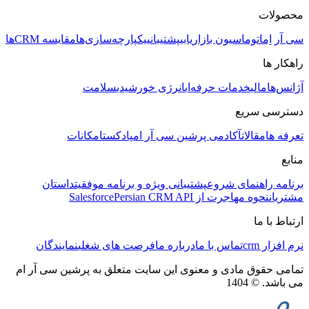
محصولات
سی آر اِم
اتوماسیون بازاریابی
پشتیبانی
یکپارچه‌سازی‌ها
مقایسه CRMها
راهکار ها
آژانس‌ها
مالی
خدمات حرفه‌ای
انرژی خورشیدی
سلامت
دسترسی سریع
تعرفه ها
مقالات
آکادمی پرشین سی آر ام
پادکست
امکانات
منابع
برنامه راهنمای شروع
پشتیبانی ویژه و برنامه موفقیت
داستان
مشتریان
نحوه مهاجرت از Salesforce
Persian CRM API
ارتباط با ما
نرم افزار crm
تماس با ما
درباره ما
فرصت های شغلی
نمایندگان
تمامی حقوق مادی و معنوی این سایت متعلق به پرشین سی آر ام
می باشد. © 1404