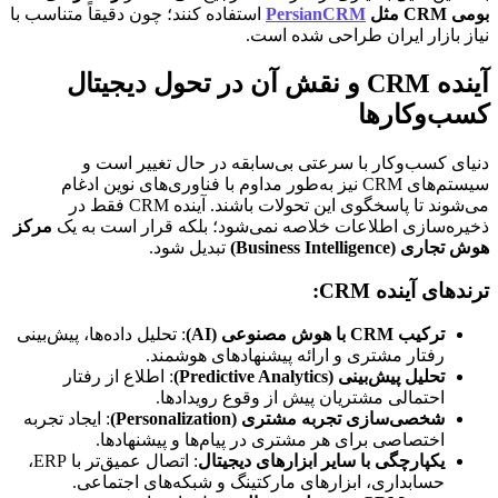
بومی CRM مثل 
PersianCRM
 استفاده کنند؛ چون دقیقاً متناسب با 
نیاز بازار ایران طراحی شده است.
آینده CRM و نقش آن در تحول دیجیتال 
کسب‌وکارها
دنیای کسب‌وکار با سرعتی بی‌سابقه در حال تغییر است و 
سیستم‌های CRM نیز به‌طور مداوم با فناوری‌های نوین ادغام 
می‌شوند تا پاسخگوی این تحولات باشند. آینده CRM فقط در 
ذخیره‌سازی اطلاعات خلاصه نمی‌شود؛ بلکه قرار است به یک 
مرکز 
هوش تجاری (Business Intelligence)
 تبدیل شود.
ترندهای آینده CRM:
ترکیب CRM با هوش مصنوعی (AI)
: تحلیل داده‌ها، پیش‌بینی 
رفتار مشتری و ارائه پیشنهادهای هوشمند.
تحلیل پیش‌بینی (Predictive Analytics)
: اطلاع از رفتار 
احتمالی مشتریان پیش از وقوع رویدادها.
شخصی‌سازی تجربه مشتری (Personalization)
: ایجاد تجربه 
اختصاصی برای هر مشتری در پیام‌ها و پیشنهادها.
یکپارچگی با سایر ابزارهای دیجیتال
: اتصال عمیق‌تر با ERP، 
حسابداری، ابزارهای مارکتینگ و شبکه‌های اجتماعی.