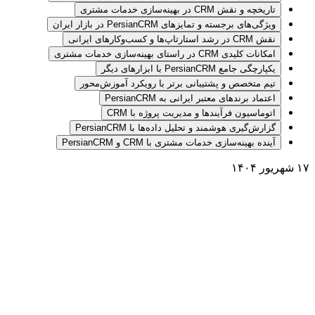
تاریخچه و نقش CRM در بهینه‌سازی خدمات مشتری
ویژگی‌های برجسته و تمایزهای PersianCRM در بازار ایران
نقش CRM در رشد استارتاپ‌ها و کسب‌وکارهای ایرانی
امکانات کلیدی CRM در راستای بهینه‌سازی خدمات مشتری
یکپارچگی جامع PersianCRM با ابزارهای دیگر
تیم متخصص و پشتیبانی برتر با رویکرد آموزش‌محور
اعتماد برندهای معتبر ایرانی به PersianCRM
اتوماسیون فرآیندها و مدیریت پروژه با CRM
گزارش‌گیری هوشمند و تحلیل داده‌ها با PersianCRM
آینده بهینه‌سازی خدمات مشتری با CRM و PersianCRM
۱۷ شهریور ۱۴۰۴