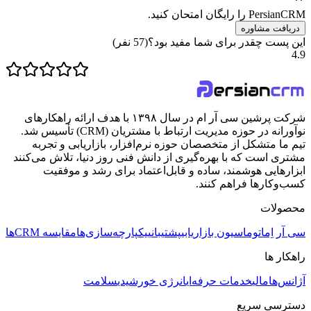
PersianCRM را رایگان امتحان کنید.
دریافت مشاوره
این پست چقدر برای شما مفید بود؟
(
57
نفر)
4.9
شرکت پرشین سی آر ام در سال ۱۳۹۸ با هدف ارائه راهکارهای
نوآورانه در حوزه مدیریت ارتباط با مشتریان (CRM) تأسیس شد.
تیم ما متشکل از متخصصان حوزه نرم‌افزار، بازاریابی و تجربه
مشتری است که با بهره‌گیری از دانش فنی روز دنیا، تلاش می‌کنند
ابزارهایی هوشمند، ساده و قابل‌اعتماد برای رشد و موفقیت
کسب‌وکارها فراهم کنند.
محصولات
سی آر اِم
اتوماسیون بازاریابی
پشتیبانی
یکپارچه‌سازی‌ها
مقایسه CRMها
راهکار ها
آژانس‌ها
مالی
خدمات حرفه‌ای
انرژی خورشیدی
سلامت
دسترسی سریع