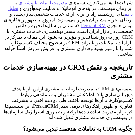
شرکت‌ها ایفا می‌کند. سیستم‌های
مدیریت ارتباط با مشتری
با
ابزارهای هوشمند، فرآیندهای اتوماتیک و قابلیت جمع‌آوری و
تحلیل
داده
‌های ارزشمند، راه را برای ارائه خدمات شخصی‌سازی‌شده و
ارتقای تجربه مشتریان هموار می‌سازند. امروزه با ظهور راهکارهای
بومی همچون
PersianCRM
که مبتنی بر سال‌ها تجربه و دانش
تخصصی در بازار ایران است، مسیر بهینه‌سازی خدمات مشتری با
CRM روز به روز شفاف‌تر و مؤثرتر می‌شود. این مقاله با تمرکز بر
الزامات، امکانات و تأثیرات CRM بر سطوح مختلف کسب‌وکار،
شما را با رموز بهبود وفاداری مشتری و افزایش فروش آشنا خواهد
ساخت.
تاریخچه و نقش CRM در بهینه‌سازی خدمات
مشتری
سیستم‌های CRM یا مدیریت ارتباط با مشتری اولین بار با هدف
دیجیتالی‌سازی بانک اطلاعاتی مشتریان و ساماندهی روابط
کسب‌وکارها با آن‌ها توسعه یافتند. طی دو دهه اخیر، با پیشرفت
فناوری و ظهور راهکارهای بومی نظیر PersianCRM، این سیستم‌ها
فراتر از مدیریت ساده داده‌ها رفته و به بازوی استراتژیک سازمان‌ها
در بهینه‌سازی خدمات مشتری تبدیل شده‌اند.
چگونه CRM به تعاملات هدفمند تبدیل می‌شود؟