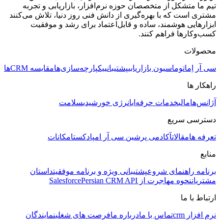
تیم ما متشکل از متخصصان حوزه نرم‌افزار، بازاریابی و تجربه
مشتری است که با بهره‌گیری از دانش فنی روز دنیا، تلاش می‌کنند
ابزارهایی هوشمند، ساده و قابل‌اعتماد برای رشد و موفقیت
کسب‌وکارها فراهم کنند.
محصولات
سی آر اِم
اتوماسیون بازاریابی
پشتیبانی
یکپارچه‌سازی‌ها
مقایسه CRMها
راهکار ها
آژانس‌ها
مالی
خدمات حرفه‌ای
انرژی خورشیدی
سلامت
دسترسی سریع
تعرفه ها
مقالات
آکادمی پرشین سی آر ام
پادکست
امکانات
منابع
برنامه راهنمای شروع
پشتیبانی ویژه و برنامه موفقیت
داستان
مشتریان
نحوه مهاجرت از Salesforce
Persian CRM API
ارتباط با ما
نرم افزار crm
تماس با ما
درباره ما
فرصت های شغلی
نمایندگان