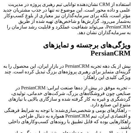
استفاده از CRM نشان‌دهنده توانایی تیم رهبری پروژه در مدیریت
علمی و داده محور است. این موضوع نه تنها در جذب مشتریان جدید
مؤثر است، بلکه برای سرمایه‌گذاران نیز معیاری از بلوغ کسب‌وکار
به‌شمار می‌رود. گزارش‌ها و شاخص‌های تهیه شده از طریق
PersianCRM، می‌تواند شفافیت عملکرد و قابلیت رشد سازمان را
به سرمایه‌گذاران نشان دهد.
ویژگی‌های برجسته و تمایزهای
PersianCRM
بیش از یک دهه تجربه PersianCRM در بازار ایران، این محصول را به
گزینه‌ای متمایز برای رهبری پروژه‌های بزرگ تبدیل کرده است. چند
ویژگی کلیدی این راهکار:
– تجربه موفق در بیش از ده‌ها صنعت ایرانی: PersianCRM در
صنایعی چون فروشگاه‌های بزرگ، شرکت‌های خدماتی، تولیدی،
گردشگری و غیره به کار گرفته شده و سازگاری بالایی با نیازهای
متنوع این صنایع دارد.
– راهکارهای بومی و شخصی‌سازی‌شده: با توجه به شرایط فرهنگی
و اقتصادی ایران، تیم PersianCRM همواره به دنبال طراحی
راهکارهایی بوده که قابل تطبیق با روندهای کسب‌وکارهای داخلی
باشند.
– امنیت بالا و مقیاس‌پذیری: داده‌های مشتریان با بهره‌گیری از