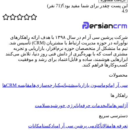
این پست چقدر برای شما مفید بود؟
(
71
نفر)
4.9
شرکت پرشین سی آر ام در سال ۱۳۹۸ با هدف ارائه راهکارهای
نوآورانه در حوزه مدیریت ارتباط با مشتریان (CRM) تأسیس شد.
تیم ما متشکل از متخصصان حوزه نرم‌افزار، بازاریابی و تجربه
مشتری است که با بهره‌گیری از دانش فنی روز دنیا، تلاش می‌کنند
ابزارهایی هوشمند، ساده و قابل‌اعتماد برای رشد و موفقیت
کسب‌وکارها فراهم کنند.
محصولات
سی آر اِم
اتوماسیون بازاریابی
پشتیبانی
یکپارچه‌سازی‌ها
مقایسه CRMها
راهکار ها
آژانس‌ها
مالی
خدمات حرفه‌ای
انرژی خورشیدی
سلامت
دسترسی سریع
تعرفه ها
مقالات
آکادمی پرشین سی آر ام
پادکست
امکانات