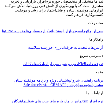
تیم ما متشکل از متخصصان حوزه نرم‌افزار، بازاریابی و تجربه
مشتری است که با بهره‌گیری از دانش فنی روز دنیا، تلاش می‌کنند
ابزارهایی هوشمند، ساده و قابل‌اعتماد برای رشد و موفقیت
کسب‌وکارها فراهم کنند.
محصولات
سی آر اِم
اتوماسیون بازاریابی
پشتیبانی
یکپارچه‌سازی‌ها
مقایسه CRMها
راهکار ها
آژانس‌ها
مالی
خدمات حرفه‌ای
انرژی خورشیدی
سلامت
دسترسی سریع
تعرفه ها
مقالات
آکادمی پرشین سی آر ام
پادکست
امکانات
منابع
برنامه راهنمای شروع
پشتیبانی ویژه و برنامه موفقیت
داستان
مشتریان
نحوه مهاجرت از Salesforce
Persian CRM API
ارتباط با ما
نرم افزار crm
تماس با ما
درباره ما
فرصت های شغلی
نمایندگان