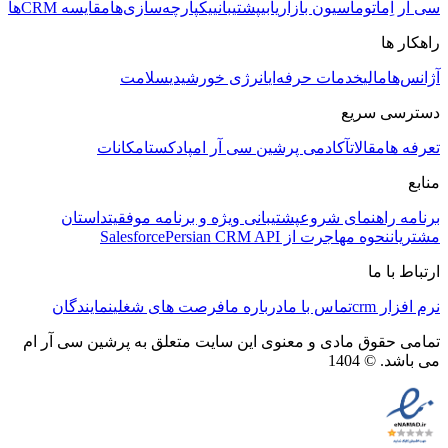
سی آر اِم
اتوماسیون بازاریابی
پشتیبانی
یکپارچه‌سازی‌ها
مقایسه CRMها
راهکار ها
آژانس‌ها
مالی
خدمات حرفه‌ای
انرژی خورشیدی
سلامت
دسترسی سریع
تعرفه ها
مقالات
آکادمی پرشین سی آر ام
پادکست
امکانات
منابع
برنامه راهنمای شروع
پشتیبانی ویژه و برنامه موفقیت
داستان
مشتریان
نحوه مهاجرت از Salesforce
Persian CRM API
ارتباط با ما
نرم افزار crm
تماس با ما
درباره ما
فرصت های شغلی
نمایندگان
تمامی حقوق مادی و معنوی این سایت متعلق به پرشین سی آر ام
می باشد. © 1404