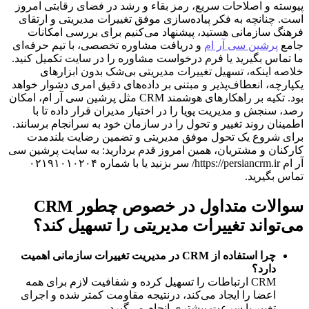
پیوسته و اصلاحات سریع، رمز بقاء و رشد در فضای رقابتی امروز
است. چنانچه به فکر پیاده‌سازی موفق تغییرات مدیریتی و ارتقای
فرهنگ سازمانی هستید، پیشنهاد می‌کنیم برای بررسی امکانات
جامع
پرشین سی آر ام
و دریافت مشاوره تخصصی، با تیم حرفه‌ای
ما تماس بگیرید یا فرم درخواست مشاوره را در سایت تکمیل کنید.
خلاصه اینکه، تسهیل تغییرات مدیریتی بی‌شک بدون ابزارهای
یکپارچه، انعطاف‌پذیر و مبتنی بر داده‌های دقیق امری دشوار خواهد
بود. تکیه بر راهکارهای هوشمند CRM‌ مثل پرشین سی آر ام، امکان
رصد، سنجش و مدیریت پویا را در اختیار مدیران قرار داده تا با
اطمینان روند تغییر و تحول را در سازمان خود به سرانجام برسانند.
برای شروع یک تحول موفق مدیریتی و تضمین رضایت بلندمدت
کارکنان و مشتریان، همین امروز قدم بردارید: به سایت پرشین سی
آر ام https://persiancrm.ir/ سر بزنید یا با شماره ۰۲۱۹۱۰۱۰۲۰۴
تماس بگیرید.
سوالات متداول در خصوص چطور CRM
می‌تواند تغییرات مدیریتی را تسهیل کند؟
چرا استفاده از CRM در مدیریت تغییرات سازمانی اهمیت
دارد؟
CRM ارتباطات را تسهیل کرده و شفافیت لازم برای همه
اعضا را ایجاد می‌کند، درنتیجه مقاومت کمتر شده و اجرای
تغییر با سرعت بیشتری انجام می‌گیرد.