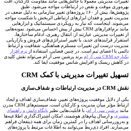
تغییرات مدیریتی معمولاً با چالش‌هایی مانند مقاومت کارکنان، افت
بهره‌وری موقت و نقص در ارتباطات مواجه می‌شود. طبق
پژوهش‌ها، بیش از ۶۰٪ پروژه‌های تغییر سازمانی به دلیل ضعف در
مدیریت تغییر و فقدان ابزارهای ارتباطی اثربخش با شکست مواجه
می‌شوند. اینجاست که نیاز به رویکردی سیستماتیک و ابزارهایی
مانند نرم‌افزارهای CRM بیش از پیش احساس می‌شود. نمونه‌هایی
از تغییرات مدیریتی عبارتند از: انتقال رهبری، ادغام ساختارها،
استقرار فرایندهای جدید، یا تغییر استراتژی‌های فروش و بازاریابی.
مدیریت درست این تغییرات مستلزم هماهنگی، شفافیت و ارتباط
دائمی با اعضای تیم است. در چنین فضایی، استفاده از
نرم افزار
یکپارچه CRM سی آر ام
برند پرشین سی آر ام می‌تواند نقش کلیدی
در کاهش ریسک و افزایش شانس موفقیت ایفا کند.
تسهیل تغییرات مدیریتی با کمک CRM
نقش CRM در مدیریت ارتباطات و شفاف‌سازی
یکی از دلایل موفقیت پروژه‌های تغییر، شفاف‌سازی اهداف و ایجاد
ارتباط مؤثر میان مدیریت و کارکنان است. سیستم‌های CRM مدرن
مانند
پرشین سی آر ام
، با قابلیت‌هایی نظیر
پایگاه دانش و راهنمای
مشتری
و ارسال پیام‌های هوشمند، امکان اشتراک‌گذاری اطلاعیه‌ها
و به‌روزرسانی اهداف را در کمترین زمان برای همه ذینفعان فراهم
می‌سازند. افراد ذی‌ربط می‌توانند به اطلاعات مرتبط با پروژه‌های