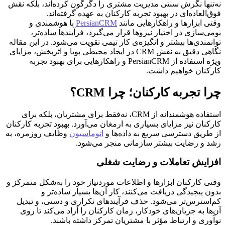
نه‌تنها نگرش سنتی مدیریت مشتری را دگرگون کرده‌اند، بلکه نقش
فوق‌العاده‌ای در بهبود تجربه کارکنان به عهده گرفته‌اند.
وقتی ابزارها و راهکارهایی مانند
PersianCRM
با هوشمندی و
بومی‌سازی در اختیار نیروها قرار می‌گیرد، فرآیندها ساده‌تر،
توانمندی‌ها بیشتر و انگیزه‌ی کار تیمی تقویت می‌شود. در این مقاله
نگاهی دقیق به نقش CRM در ایجاد محیطی پویا و اثربخش، مزایای
ویژه استفاده از PersianCRM و راهکارهایی برای بهبود تجربه
کارکنان خواهیم داشت.
چرا تجربه کارکنان؛ چرا CRM؟
استفاده هوشمندانه از CRM، نه‌فقط برای مشتریان، بلکه برای
کارکنان نیز مزایای بسیاری به ارمغان می‌آورد. بهبود تجربه کارکنان
از طریق دسترسی سریع به داده‌ها و
اتوماسیون
وظایف روزمره، به
رشد و رضایت بیشتر سازمانی منجر می‌شود.
افزایش تعاملات و رضایت شغلی
وقتی کارکنان ابزارها و اطلاعات موردنیاز خود را به‌شکل متمرکز و
بدون پیچیدگی دریافت می‌کنند، کار آن‌ها بسیار ساده‌تر و
کم‌استرس‌تر می‌شود. حذف فرآیندهای تکراری و دستی، و تبدیل
آن‌ها به جریان‌های خودکار، زمان کارکنان را آزاد می‌کند تا روی
نوآوری و ارتباط مؤثر با مشتریان تمرکز داشته باشند.