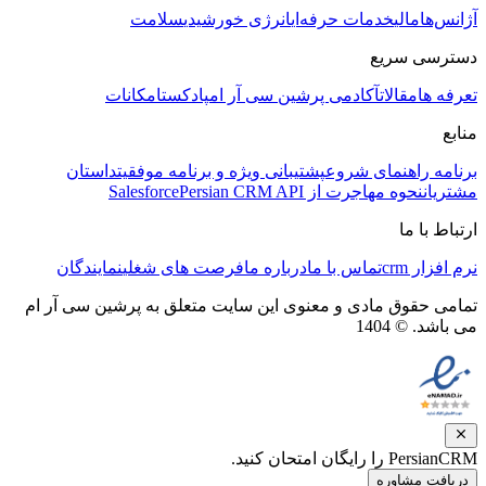
آژانس‌ها
مالی
خدمات حرفه‌ای
انرژی خورشیدی
سلامت
دسترسی سریع
تعرفه ها
مقالات
آکادمی پرشین سی آر ام
پادکست
امکانات
منابع
برنامه راهنمای شروع
پشتیبانی ویژه و برنامه موفقیت
داستان
مشتریان
نحوه مهاجرت از Salesforce
Persian CRM API
ارتباط با ما
نرم افزار crm
تماس با ما
درباره ما
فرصت های شغلی
نمایندگان
تمامی حقوق مادی و معنوی این سایت متعلق به پرشین سی آر ام
می باشد. © 1404
PersianCRM را رایگان امتحان کنید.
دریافت مشاوره