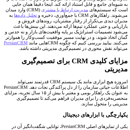
به شیوه‌ای جامع و قابل استناد ارائه کند. اینجا دقیقاً همان جایی
است که سیستم‌های
مدیریت ارتباط با مشتری
(CRM) وارد میدان
می‌شوند. راهکارهای CRM با جمع‌آوری، ذخیره و
تحلیل داده‌ها
به
مدیران دیدی بی‌تکرار از رفتار مشتریان، روندهای فروش و
بازاریابی و حتی عملکرد تیم‌ها ارائه می‌دهند. این بینش‌ها باعث
می‌شود تصمیمات استراتژیک بر پایه واقعیت‌های بازار و نه حدس و
گمان اتخاذ شوند، و در نهایت مسیر موفقیت کسب‌وکار را هموارتر
می‌کنند. بیایید بررسی کنیم که چگونه CRMهایی مانند
PersianCRM
می‌تواند نقش محوری در تصمیم‌گیری مدیریتی داشته باشد.
مزایای کلیدی CRM برای تصمیم‌گیری
مدیریتی
امروزه هیچ ابزاری مانند یک سیستم CRM قدرتمند نمی‌تواند
اطلاعات حیاتی سازمان را از دل پراکندگی نجات دهد. PersianCRM
به عنوان یک راهکار بومی و معتبر با بیش از ۱۵ سال تجربه، مزایای
منحصربه‌فردی را برای مدیران فراهم می‌کند تا تصمیم‌گیری
مدیریتی را متحول سازند.
یکپارچگی با ابزارهای دیجیتال
یکی از تمایزهای اصلی PersianCRM، توانایی شگفت‌انگیز آن در