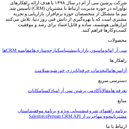
شرکت پرشین سی آر ام در سال ۱۳۹۸ با هدف ارائه راهکارهای
نوآورانه در حوزه مدیریت ارتباط با مشتریان (CRM) تأسیس شد.
تیم ما متشکل از متخصصان حوزه نرم‌افزار، بازاریابی و تجربه
مشتری است که با بهره‌گیری از دانش فنی روز دنیا، تلاش می‌کنند
ابزارهایی هوشمند، ساده و قابل‌اعتماد برای رشد و موفقیت
کسب‌وکارها فراهم کنند.
محصولات
سی آر اِم
اتوماسیون بازاریابی
پشتیبانی
یکپارچه‌سازی‌ها
مقایسه CRMها
راهکار ها
آژانس‌ها
مالی
خدمات حرفه‌ای
انرژی خورشیدی
سلامت
دسترسی سریع
تعرفه ها
مقالات
آکادمی پرشین سی آر ام
پادکست
امکانات
منابع
برنامه راهنمای شروع
پشتیبانی ویژه و برنامه موفقیت
داستان
مشتریان
نحوه مهاجرت از Salesforce
Persian CRM API
ارتباط با ما