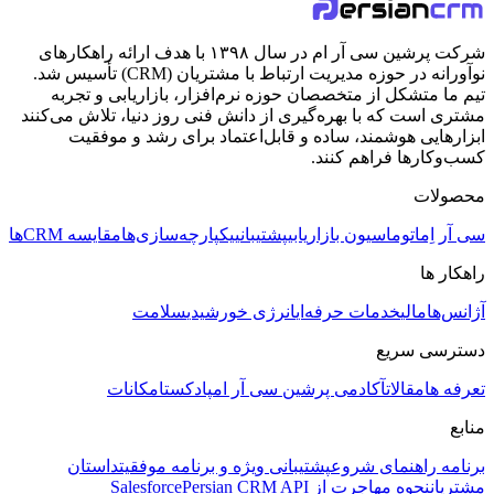
شرکت پرشین سی آر ام در سال ۱۳۹۸ با هدف ارائه راهکارهای
نوآورانه در حوزه مدیریت ارتباط با مشتریان (CRM) تأسیس شد.
تیم ما متشکل از متخصصان حوزه نرم‌افزار، بازاریابی و تجربه
مشتری است که با بهره‌گیری از دانش فنی روز دنیا، تلاش می‌کنند
ابزارهایی هوشمند، ساده و قابل‌اعتماد برای رشد و موفقیت
کسب‌وکارها فراهم کنند.
محصولات
سی آر اِم
اتوماسیون بازاریابی
پشتیبانی
یکپارچه‌سازی‌ها
مقایسه CRMها
راهکار ها
آژانس‌ها
مالی
خدمات حرفه‌ای
انرژی خورشیدی
سلامت
دسترسی سریع
تعرفه ها
مقالات
آکادمی پرشین سی آر ام
پادکست
امکانات
منابع
برنامه راهنمای شروع
پشتیبانی ویژه و برنامه موفقیت
داستان
مشتریان
نحوه مهاجرت از Salesforce
Persian CRM API