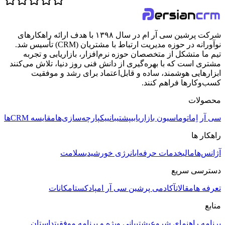
شرکت پرشین سی آر ام در سال ۱۳۹۸ با هدف ارائه راهکارهای
نوآورانه در حوزه مدیریت ارتباط با مشتریان (CRM) تأسیس شد.
تیم ما متشکل از متخصصان حوزه نرم‌افزار، بازاریابی و تجربه
مشتری است که با بهره‌گیری از دانش فنی روز دنیا، تلاش می‌کنند
ابزارهایی هوشمند، ساده و قابل‌اعتماد برای رشد و موفقیت
کسب‌وکارها فراهم کنند.
محصولات
سی آر اِم
اتوماسیون بازاریابی
پشتیبانی
یکپارچه‌سازی‌ها
مقایسه CRMها
راهکار ها
آژانس‌ها
مالی
خدمات حرفه‌ای
انرژی خورشیدی
سلامت
دسترسی سریع
تعرفه ها
مقالات
آکادمی پرشین سی آر ام
پادکست
امکانات
منابع
برنامه راهنمای شروع
پشتیبانی ویژه و برنامه موفقیت
داستان