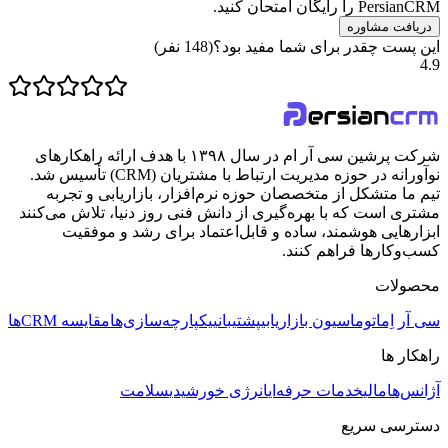
PersianCRM را رایگان امتحان کنید.
دریافت مشاوره
این پست چقدر برای شما مفید بود؟
(
148
نفر)
4.9
شرکت پرشین سی آر ام در سال ۱۳۹۸ با هدف ارائه راهکارهای
نوآورانه در حوزه مدیریت ارتباط با مشتریان (CRM) تأسیس شد.
تیم ما متشکل از متخصصان حوزه نرم‌افزار، بازاریابی و تجربه
مشتری است که با بهره‌گیری از دانش فنی روز دنیا، تلاش می‌کنند
ابزارهایی هوشمند، ساده و قابل‌اعتماد برای رشد و موفقیت
کسب‌وکارها فراهم کنند.
محصولات
سی آر اِم
اتوماسیون بازاریابی
پشتیبانی
یکپارچه‌سازی‌ها
مقایسه CRMها
راهکار ها
آژانس‌ها
مالی
خدمات حرفه‌ای
انرژی خورشیدی
سلامت
دسترسی سریع