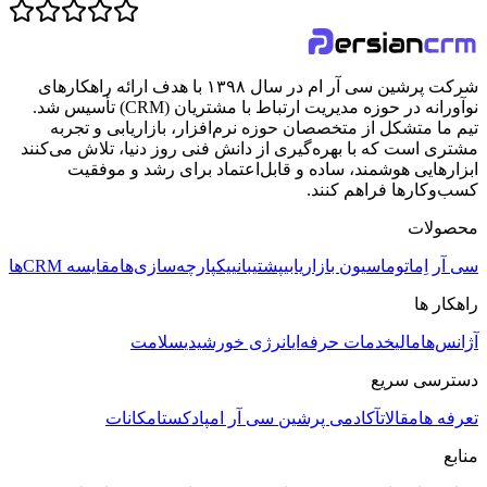
شرکت پرشین سی آر ام در سال ۱۳۹۸ با هدف ارائه راهکارهای
نوآورانه در حوزه مدیریت ارتباط با مشتریان (CRM) تأسیس شد.
تیم ما متشکل از متخصصان حوزه نرم‌افزار، بازاریابی و تجربه
مشتری است که با بهره‌گیری از دانش فنی روز دنیا، تلاش می‌کنند
ابزارهایی هوشمند، ساده و قابل‌اعتماد برای رشد و موفقیت
کسب‌وکارها فراهم کنند.
محصولات
سی آر اِم
اتوماسیون بازاریابی
پشتیبانی
یکپارچه‌سازی‌ها
مقایسه CRMها
راهکار ها
آژانس‌ها
مالی
خدمات حرفه‌ای
انرژی خورشیدی
سلامت
دسترسی سریع
تعرفه ها
مقالات
آکادمی پرشین سی آر ام
پادکست
امکانات
منابع