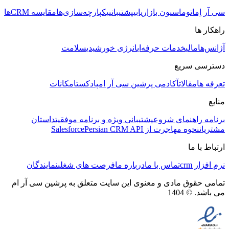
سی آر اِم
اتوماسیون بازاریابی
پشتیبانی
یکپارچه‌سازی‌ها
مقایسه CRMها
راهکار ها
آژانس‌ها
مالی
خدمات حرفه‌ای
انرژی خورشیدی
سلامت
دسترسی سریع
تعرفه ها
مقالات
آکادمی پرشین سی آر ام
پادکست
امکانات
منابع
برنامه راهنمای شروع
پشتیبانی ویژه و برنامه موفقیت
داستان
مشتریان
نحوه مهاجرت از Salesforce
Persian CRM API
ارتباط با ما
نرم افزار crm
تماس با ما
درباره ما
فرصت های شغلی
نمایندگان
تمامی حقوق مادی و معنوی این سایت متعلق به پرشین سی آر ام
می باشد. © 1404