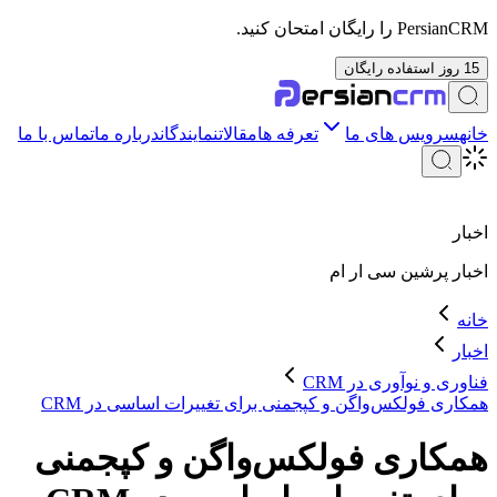
PersianCRM را رایگان امتحان کنید.
15 روز استفاده رایگان
خانه
سرویس های ما
تعرفه ها
مقالات
نمایندگان
درباره ما
تماس با ما
اخبار
اخبار
پرشین سی ار ام
خانه
اخبار
فناوری و نوآوری در CRM
همکاری فولکس‌واگن و کپجمنی برای تغییرات اساسی در CRM
همکاری فولکس‌واگن و کپجمنی