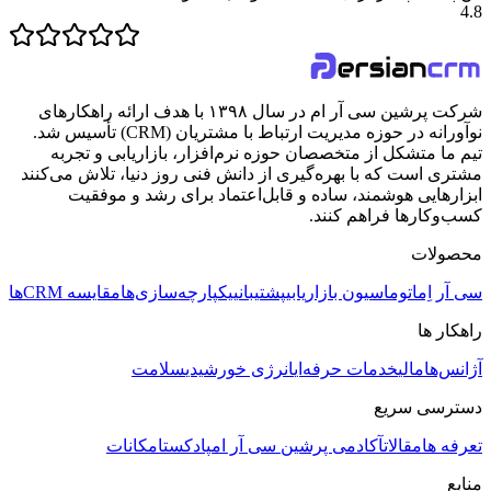
4.8
شرکت پرشین سی آر ام در سال ۱۳۹۸ با هدف ارائه راهکارهای
نوآورانه در حوزه مدیریت ارتباط با مشتریان (CRM) تأسیس شد.
تیم ما متشکل از متخصصان حوزه نرم‌افزار، بازاریابی و تجربه
مشتری است که با بهره‌گیری از دانش فنی روز دنیا، تلاش می‌کنند
ابزارهایی هوشمند، ساده و قابل‌اعتماد برای رشد و موفقیت
کسب‌وکارها فراهم کنند.
محصولات
سی آر اِم
اتوماسیون بازاریابی
پشتیبانی
یکپارچه‌سازی‌ها
مقایسه CRMها
راهکار ها
آژانس‌ها
مالی
خدمات حرفه‌ای
انرژی خورشیدی
سلامت
دسترسی سریع
تعرفه ها
مقالات
آکادمی پرشین سی آر ام
پادکست
امکانات
منابع