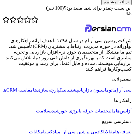
دریافت مشاوره
این پست چقدر برای شما مفید بود؟
(
100
نفر)
4.8
شرکت پرشین سی آر ام در سال ۱۳۹۸ با هدف ارائه راهکارهای
نوآورانه در حوزه مدیریت ارتباط با مشتریان (CRM) تأسیس شد.
تیم ما متشکل از متخصصان حوزه نرم‌افزار، بازاریابی و تجربه
مشتری است که با بهره‌گیری از دانش فنی روز دنیا، تلاش می‌کنند
ابزارهایی هوشمند، ساده و قابل‌اعتماد برای رشد و موفقیت
کسب‌وکارها فراهم کنند.
محصولات
سی آر اِم
اتوماسیون بازاریابی
پشتیبانی
یکپارچه‌سازی‌ها
مقایسه CRMها
راهکار ها
آژانس‌ها
مالی
خدمات حرفه‌ای
انرژی خورشیدی
سلامت
دسترسی سریع
تعرفه ها
مقالات
آکادمی پرشین سی آر ام
پادکست
امکانات