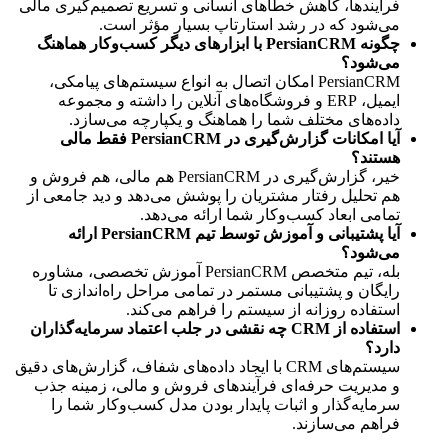
فرآیندها، کاهش خطاهای انسانی و تسریع تصمیم‌گیری مالی 
می‌شود که در رشد استارتاپ بسیار مؤثر است.
چگونه PersianCRM با ابزارهای دیگر کسب‌وکار هماهنگ 
می‌شود؟
PersianCRM امکان اتصال به انواع سیستم‌های پیامکی، 
ایمیل، ERP و فروشگاه‌های آنلاین را داشته و مجموعه 
داده‌های مختلف شما را هماهنگ و یکپارچه می‌سازد.
آیا امکانات گزارش‌گیری در PersianCRM فقط مالی 
هستند؟
خیر، گزارش‌گیری در PersianCRM هم مالی، هم فروش و 
هم تحلیل رفتار مشتریان را پوشش می‌دهد و دید جامعی از 
تمامی ابعاد کسب‌وکار شما ارائه می‌دهد.
آیا پشتیبانی و آموزش توسط تیم PersianCRM ارائه 
می‌شود؟
بله، تیم متخصص PersianCRM آموزش تخصصی، مشاوره 
رایگان و پشتیبانی مستمر در تمامی مراحل راه‌اندازی تا 
استفاده روزانه از سیستم را فراهم می‌کند.
استفاده از CRM چه نقشی در جلب اعتماد سرمایه‌گذاران 
دارد؟
سیستم‌های CRM با ایجاد داده‌های شفاف، گزارش‌های دقیق 
و مدیریت حرفه‌ای فرآیندهای فروش و مالی، زمینه جذب 
سرمایه‌گذار و اثبات پایدار بودن مدل کسب‌وکار شما را 
فراهم می‌سازند.