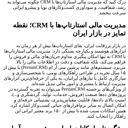
درک کنید که مدیریت مالی استارتاپ‌ها با CRM چگونه می‌تواند به 
رشد، شفافیت، و سودآوری کسب‌وکارهای نوپا و پیشرو ایرانی 
سرعت ببخشد.
مدیریت مالی استارتاپ‌ها با CRM؛ نقطه 
تمایز در بازار ایران
در بازار پررقابت ایران، بقای استارتاپ‌ها بیش از هر زمان به 
ابزارهای هوشمند و یکپارچه بستگی دارد. مدیریت مالی استارتاپ‌ها 
با CRM نه تنها امکان پیگیری مداوم جریان‌های مالی و فروش را 
فراهم می‌کند، بلکه شفافیت و دقت در اطلاعات مالی را بالا 
می‌برد. سیستم‌های مانند پرشین سی آر ام (PersianCRM) با بیش از 
۱۵ سال تجربه در طراحی راهکارهای بومی، با شخصی‌سازی و 
سازگاری کامل با نیازهای ایرانیان، به یکی از حرفه‌ای‌ترین ابزارهای 
مدیریت ارتباط با مشتری و امور مالی تبدیل شده‌اند.
از ویژگی‌های برجسته PersianCRM می‌توان به تجربه گسترده در 
پروژه‌های ده‌ها صنعت (فروش، خدمات، تولید، گردشگری و...)، 
امنیت بالای داده‌ها، قابلیت مقیاس‌پذیری، پشتیبانی حرفه‌ای و 
امکان اتصال به سایر نرم‌افزارهای حیاتی کسب‌وکار اشاره کرد. 
همین امکانات سبب شده تا بیش از ۱۵۰ برند معتبر ایرانی این 
راهکار را انتخاب کنند.