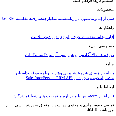
کسب‌وکارها فراهم کنند.
محصولات
سی آر اِم
اتوماسیون بازاریابی
پشتیبانی
یکپارچه‌سازی‌ها
مقایسه CRMها
راهکار ها
آژانس‌ها
مالی
خدمات حرفه‌ای
انرژی خورشیدی
سلامت
دسترسی سریع
تعرفه ها
مقالات
آکادمی پرشین سی آر ام
پادکست
امکانات
منابع
برنامه راهنمای شروع
پشتیبانی ویژه و برنامه موفقیت
داستان
مشتریان
نحوه مهاجرت از Salesforce
Persian CRM API
ارتباط با ما
نرم افزار crm
تماس با ما
درباره ما
فرصت های شغلی
نمایندگان
تمامی حقوق مادی و معنوی این سایت متعلق به پرشین سی آر ام
می باشد. © 1404