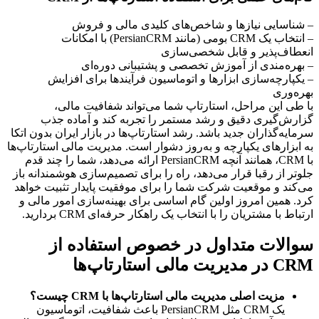
– شناسایی نیازها و شاخص‌های کلیدی مالی و فروش
– انتخاب یک CRM بومی (مانند PersianCRM) با امکانات 
انعطاف‌پذیر و قابل شخصی‌سازی
– بهره‌مندی از آموزش تخصصی و پشتیبانی دوره‌ای
– یکپارچه‌سازی ابزارها و اتوماسیون فرآیندها برای افزایش 
بهره‌وری
با طی این مراحل، استارتاپ شما می‌تواند شفافیت مالی، 
گزارش‌گیری دقیق و رشد مستمر را تجربه کند و آماده جذب 
سرمایه‌گذاران جدید باشد. رشد استارتاپ‌ها در بازار ایران بدون اتکا 
به ابزارهای یکپارچه و به‌روز دشوار است. مدیریت مالی استارتاپ‌ها 
با CRM، همانند آنچه PersianCRM ارائه می‌دهد، شما را چند قدم 
جلوتر از رقبا قرار می‌دهد، راه را برای تصمیم‌سازی هوشمندانه باز 
می‌کند و موقعیت شرکت شما را برای موفقیت پایدار تثبیت خواهد 
کرد. همین امروز اولین گام اساسی برای بهینه‌سازی امور مالی و 
ارتباط با مشتریان را با انتخاب یک راهکار حرفه‌ای CRM بردارید.
سوالات متداول در خصوص استفاده از 
CRM در مدیریت مالی استارتاپ‌ها
مزیت اصلی مدیریت مالی استارتاپ‌ها با CRM چیست؟
یک CRM مثل PersianCRM باعث شفافیت، اتوماسیون 