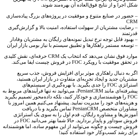
شکل اجرا و از نتایج فوق‌العاده آن بهره‌مند شوند.
– حضور در صنایع متنوع و موفقیت در پروژه‌های بزرگ پیاده‌سازی
CRM
– رضایت مشتریان از سهولت استفاده، امنیت بالا و گزارش‌گیری
قدرتمند
– بهبود قابل توجه نرخ تبدیل نمونه‌های رایگان به مشتریان وفادار
– توسعه مستمر راهکارها و تطبیق سیستم با نیاز بومی بازار ایران
موارد فوق نشان می‌دهد که انتخاب یک CRM حرفه‌ای، نقش کلیدی
در تحقق موفقیت با رویکرد FOC در فروش چیست ایفا می‌کند.
اگر به دنبال راهکاری موثر برای افزایش فروش، جذب سریع
مشتریان جدید و ایجاد تجربه‌ای متفاوت در بازار ایران هستید،
استراتژی FOC را جدی بگیرید. با بهره‌گیری از سیستم‌های
پیشرفته‌ای مانند PersianCRM، می‌توانید نه تنها فرآیندهای مربوط به
FOC را هوشمندسازی و خودکار کنید، بلکه داده‌محور تصمیم بگیرید
و هزینه‌های خود را مدیریت نمایید. پیشنهاد می‌کنیم همین امروز با
مشاوران متخصص PersianCRM تماس بگیرید و با دریافت
آموزش‌ها و مشاوره رایگان، قدم اول را به سوی یک استراتژی
فروش سودآور و پایدار بردارید. حالا شما بهتر می‌دانید FOC در
فروش چیست و چگونه می‌توانید از این مفهوم ساده، اما هوشمندانه
برای رشد کسب‌وکار خود استفاده کنید!