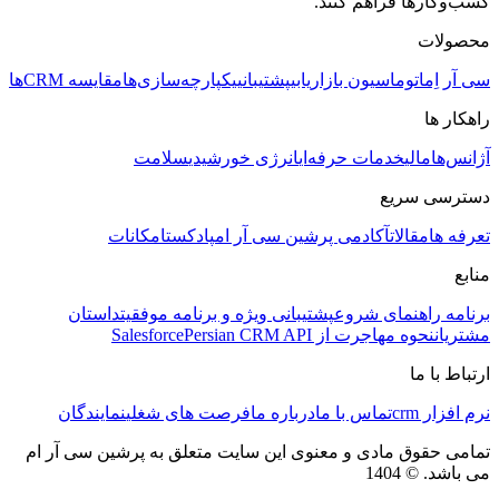
کسب‌وکارها فراهم کنند.
محصولات
سی آر اِم
اتوماسیون بازاریابی
پشتیبانی
یکپارچه‌سازی‌ها
مقایسه CRMها
راهکار ها
آژانس‌ها
مالی
خدمات حرفه‌ای
انرژی خورشیدی
سلامت
دسترسی سریع
تعرفه ها
مقالات
آکادمی پرشین سی آر ام
پادکست
امکانات
منابع
برنامه راهنمای شروع
پشتیبانی ویژه و برنامه موفقیت
داستان
مشتریان
نحوه مهاجرت از Salesforce
Persian CRM API
ارتباط با ما
نرم افزار crm
تماس با ما
درباره ما
فرصت های شغلی
نمایندگان
تمامی حقوق مادی و معنوی این سایت متعلق به پرشین سی آر ام
می باشد. © 1404