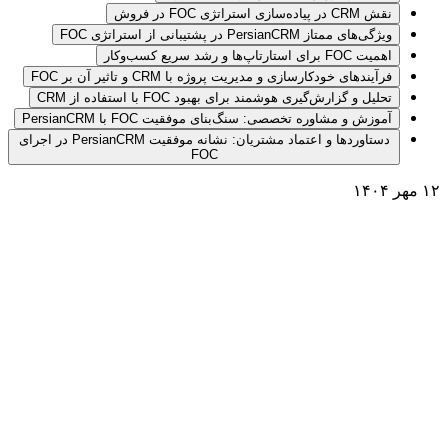
نقش CRM در پیاده‌سازی استراتژی FOC در فروش
ویژگی‌های ممتاز PersianCRM در پشتیبانی از استراتژی FOC
اهمیت FOC برای استارتاپ‌ها و رشد سریع کسب‌وکار
فرآیندهای خودکارسازی و مدیریت پروژه با CRM و تاثیر آن بر FOC
تحلیل و گزارش‌گیری هوشمند برای بهبود FOC با استفاده از CRM
آموزش و مشاوره تخصصی: سنگ‌بنای موفقیت FOC با PersianCRM
دستاوردها و اعتماد مشتریان: نشانه موفقیت PersianCRM در اجرای
FOC
۱۲ مهر ۱۴۰۴