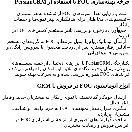
چرخه بهینه‌سازی FOC با استفاده از PersianCRM
– ثبت و ردیابی تعداد نمونه‌های FOC ارائه‌شده به هر مشتری
– تقسیم‌بندی مخاطبان برای هدفگذاری بهتر نمونه‌ها و خدمات
رایگان
– جمع‌آوری بازخورد و بررسی تاثیر مستقیم کمپین‌های FOC بر
فروش
– ارسال اتوماتیک پیام یا ایمیل مرتبط با FOC به گروه‌های مشخص
– آنالیز رفتار مشتری پس از دریافت محصول یا سرویس رایگان و
پیش‌بینی خریدهای آتی
یکپارچگی PersianCRM با ابزارهای دیجیتال از جمله سیستم‌های
پیامکی، ایمیل و فروشگاه‌های آنلاین این امکان را فراهم می‌کند تا
فرآیندهای FOC همواره بررسی شده و به سرعت بهینه شوند.
انواع اتوماسیون FOC در فروش با CRM
– ارسال خودکار کد تخفیف یا نمونه رایگان به مشتریان جدید، وفادار
یا غیرفعال
– پیگیری میزان تبدیل نمونه‌های FOC به خرید واقعی و شناسایی
مشتریان پربازده
– ساخت گزارش‌های تصویری از اثربخشی استراتژی FOC در
افزایش فروش و رضایت مشتریان