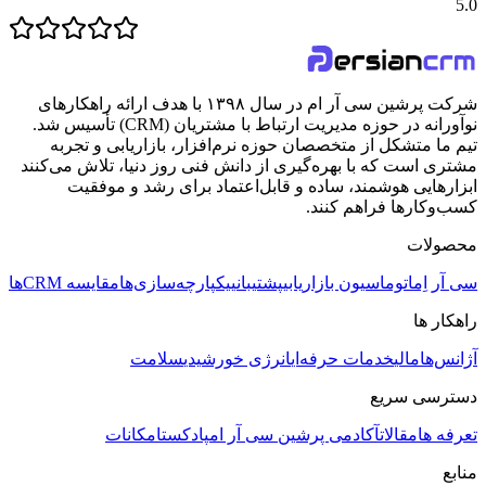
5.0
شرکت پرشین سی آر ام در سال ۱۳۹۸ با هدف ارائه راهکارهای
نوآورانه در حوزه مدیریت ارتباط با مشتریان (CRM) تأسیس شد.
تیم ما متشکل از متخصصان حوزه نرم‌افزار، بازاریابی و تجربه
مشتری است که با بهره‌گیری از دانش فنی روز دنیا، تلاش می‌کنند
ابزارهایی هوشمند، ساده و قابل‌اعتماد برای رشد و موفقیت
کسب‌وکارها فراهم کنند.
محصولات
سی آر اِم
اتوماسیون بازاریابی
پشتیبانی
یکپارچه‌سازی‌ها
مقایسه CRMها
راهکار ها
آژانس‌ها
مالی
خدمات حرفه‌ای
انرژی خورشیدی
سلامت
دسترسی سریع
تعرفه ها
مقالات
آکادمی پرشین سی آر ام
پادکست
امکانات
منابع