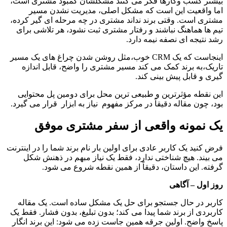
بیشتر کسب وکارها فکر می کنند مشکلشان کمبود مشتری است، 
اما واقعیت این است که مشکل اصلی، مدیریت نشدن مسیر 
مشتری است. وقتی برند نداند مشتری در چه مرحله ای گیر کرده، 
تیم ها هماهنگ نباشند و رفتار مشتری ثبت نشود، هر تلاشی برای 
رشد نتیجه ای نصفه نیمه دارد.
اینجاست که یک CRM خوب،مثل روشن شدن چراغ های یک مسیر 
تاریک،به برند کمک می کند مسیر مشتری را واضح، قابل اندازه 
گیری و قابل پیش بینی کند.
این نقطه مؤثرترین و طبیعی ترین محل برای دومین پل محتوایی 
بود، چون مقاله دقیقاً در مرکز مفهوم  نیاز به ابزار  قرار می گیرد.
یک نمونه واقعی از سفر مشتری موفق
فرض کنید یک کاربر عادی برای اولین بار نام برند شما را در اینترنت 
می بیند. هیچ شناختی ندارد، فقط یک نیاز مبهم در ذهنش شکل 
گرفته. این داستان، دقیقاً از همین نقطه شروع می شود.
روز اول – آگاهی
کاربر در حال جستجو برای حل یک مشکل ساده است. یک مقاله 
کاربردی از برند شما پیدا می کند؛ بدون تبلیغ، بدون فشار. فقط یک 
پاسخ واضح. اولین جرقه همین جاست زده می شود: این برند انگار 