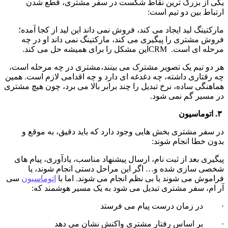
یکی از بزرگ ترین نقاط شکست در سفر مشتری، قطع شدن 
ارتباط بین دو تیم است:
مارکتینگ لید ایجاد می کند، فروش نمی داند این لید از کجا آمده؛ 
فروش مشتری را پیگیری می کند، مارکتینگ نمی داند او در چه 
مرحله ای است.  CRMاین مشکل را برای همیشه حل می کند.
هر دو تیم یک تصویر مشترک می بینند،مشتری در چه مرحله است، 
چه رفتاری داشته، چه دغدغه ای دارد و چه اقدامی لازم است. همین 
هماهنگی ساده، نرخ تبدیل را چند برابر بالا می برد، چون هیچ مشتری 
در مسیر گم نمی شود.
 ۳. اتوماسیون
در سفر مشتری بخش هایی وجود دارد که باید دقیق، به موقع و 
بدون خطا انجام شوند:
پیگیری بعد از ثبت نام، ارسال پیشنهاد مناسب، یادآوری، پیام های 
شخصی سازی شده و… اگر این مراحل دستی انجام شوند، یا 
فراموش می شوند یا بی نظم انجام می شوند. اما با 
اتوماسیون
 سی 
آر ام، سفر مشتری تبدیل می شود به یک مسیر هوشمند که:
·         در زمان درست پیام می فرستد
·         بر اساس رفتار مشتری واکنش نشان می دهد