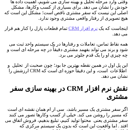
وقتی وارد مرحله تحلیل و بهینه سازی می شویم، اهمیت داده ها 
خودش را نشان می دهد. برای بسیاری از کسب وکارها، مشکل 
اصلی این نیست که سفر مشتری ناقص است؛ مشکل این است که 
هیچ تصویری از رفتار واقعی مشتری وجود ندارد.
اینجاست که یک 
نرم افزار CRM
 تمام قطعات پازل را کنار هم قرار 
می دهد.
همه نقاط تماس، تعاملات و رفتارها در یک سیستم واحد ثبت می 
شود و برند می تواند بفهمد مشتری دقیقاً در چه مرحله ای است و 
چه چیزی او را یک قدم جلوتر می برد.
این پل اول در همین نقطه بهترین جا بود؛ چون صحبت از  تحلیل  و 
 اطلاعات  است، و این دقیقاً حوزه ای است که CRM ارزشش را 
نشان می دهد.
نقش نرم افزار CRM در بهینه سازی سفر 
مشتری
اگر سفر مشتری یک مسیر باشد،  سی ار ام همان نقشه ای است 
که مسیر را روشن می کند. خیلی از کسب وکارها تصور می کنند 
سفر مشتری یعنی  محتوا تولید کنیم، تبلیغ بدهیم، فروش اتفاق می 
افتد . اما واقعیت این است که بدون یک سیستم مرکزی که 