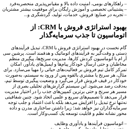
– راهکارهای بومی، امنیت داده بالا و مقیاس‌پذیری منحصربه‌فرد
– پشتیبانی تخصصی و آموزش رایگان برای موفقیت بیشتر مشتریان
– تجربه در صنایع: فروش، خدمات، تولید، گردشگری و...
بهبود استراتژی فروش با CRM: از 
اتوماسیون تا جذب سرمایه‌گذار
گام نخست در بهبود استراتژی فروش با CRM، تبدیل فرآیندهای 
دستی و وقت‌گیر به فرآیندهای اتوماتیک و هدفمند است. پرشین سی 
آر ام با اتوماسیون گردش کارها، مدیریت سرنخ‌ها، پیگیری منظم 
مخاطبان و حتی ارسال خودکار پیام‌ها و ایمیل‌های یادآور، امکان 
تمرکز کامل تیم فروش بر فعالیت‌های حیاتی را مهیا می‌سازد. برای 
مثال، هر سرنخ یا مشتری بالقوه پس از ورود به سیستم، به‌صورت 
خودکار در قیف فروش قرار می‌گیرد و وضعیت پیگیری توسط تیم، 
به‌دقت رصد می‌شود. این سیستم گزارش‌های تحلیلی بصری از 
مسیر هر سرنخ و حتی برترین کمپین‌های جذب را در اختیار مدیریت 
قرار می‌دهد تا تصمیم‌های سریع و علمی اتخاذ شود. چنین شفافیتی 
نه‌تنها نرخ تبدیل را افزایش می‌دهد بلکه باعث اعتماد و جلب توجه 
سرمایه‌گذاران نیز خواهد شد؛ زیرا داشتن ساختاری مدرن و داده 
محور نشانه نظم و قابلیت توسعه یک کسب‌وکار است.
– اتوماسیون فرآیندها و یادآوری وظایف
– تجزیه و تحلیل داده‌ها و کمپین‌های فروش