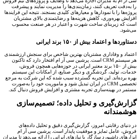
سی آر ام به مدیران اجازه می‌دهد تا وظایف و پروژه‌های تیم فروش 
را به‌دقت تعریف کنند، زمان‌بندی‌ها را مدیریت نمایند و پیشرفت 
پروژه‌ها را با نمودارها و معیارهای کلیدی بسنجند. نتیجه این فرایندها 
افزایش بهره‌وری، کاهش هزینه‌ها و رضایتمندی بالای مشتریان 
است که زیربنای ساخت شهرت و اعتبار در هر صنعت محسوب 
می‌شود.
دستاوردها و اعتماد بیش از ۱۵۰ برند ایرانی
اعتماد و وفاداری مشتریان بهترین شاخص برای سنجش ارزشمندی 
هر سیستم CRM است. پرشین سی آر ام افتخار دارد که تاکنون 
بیش از ۱۵۰ برند معتبر ایرانی در حوزه‌هایی همچون فروش، 
خدمات، تولید، گردشگری و دیگر صنایع، از امکانات این سیستم 
بهره برده‌اند. این تجربه گسترده سبب شده که این شرکت به مرجع 
تخصصی CRM در ایران تبدیل شود و ماموریت خود را به‌صورت 
مستمر در بهینه‌سازی تجربه مشتری و افزایش فروش دنبال کند.
گزارش‌گیری و تحلیل داده؛ تصمیم‌سازی 
هوشمندانه
در دنیای رقابتی امروز، گزارش‌گیری دقیق و تحلیل داده‌های 
فروش، عامل تمایز و موفقیت پایدار است. پرشین سی آر ام 
ابزارهای داشبورد سازگار با نیازهای ایرانی را ارائه می‌دهد تا مدیران 