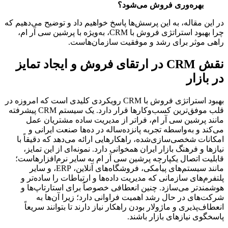
بهره‌وری فروش می‌شود؟
در این مقاله، به این پرسش‌ها پاسخ خواهیم داد و توضیح می‌دهیم که 
چرا بهبود استراتژی فروش با CRM، به‌ویژه با پرشین سی آر ام، 
راهی موثر برای رشد و موفقیت سازمان‌هاست.
نقش CRM در ارتقای فروش و ایجاد تمایز 
در بازار
بهبود استراتژی فروش با CRM رویکردی کلیدی است که امروزه در 
قلب موفق‌ترین کسب‌وکارها قرار دارد. یک سیستم CRM پیشرفته 
مانند پرشین سی آر ام، فراتر از مدیریت ساده مشتریان عمل 
می‌کند و به‌واسطه تجربه پانزده‌ساله در ده‌ها صنعت ایرانی و 
امکانات شخصی‌سازی‌شده، راهکارهایی ارائه می‌دهد که دقیقاً با 
نیازها و فرهنگ بازار ایران همخوانی دارد. نمونه‌ای از این تمایز، 
قابلیت اتصال یکپارچه پرشین سی آر ام به سایر نرم‌افزارهاست؛ 
مانند سیستم‌های پیامکی، فروشگاه‌های آنلاین، ERP، و سایر 
پلتفرم‌های سازمانی که مدیریت داده‌ها و ارتباطات را ساده‌تر و 
هوشمندتر می‌سازد. چنین انعطافی خصوصاً برای استارتاپ‌ها و 
شرکت‌های در حال رشد اهمیت فراوانی دارد؛ زیرا آن‌ها به 
انعطاف‌پذیری و ماژولار بودن راهکار نیاز دارند تا بتوانند سریعاً 
پاسخگوی نیازهای بازار باشند.