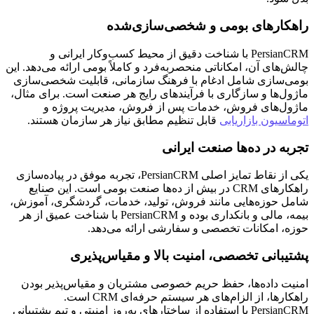
راهکارهای بومی و شخصی‌سازی‌شده
PersianCRM با شناخت دقیق از محیط کسب‌وکار ایرانی و
چالش‌های آن، امکاناتی منحصربه‌فرد و کاملاً بومی ارائه می‌دهد. این
بومی‌سازی شامل ادغام با فرهنگ سازمانی، قابلیت شخصی‌سازی
ماژول‌ها و سازگاری با فرآیندهای رایج هر صنعت است. برای مثال،
ماژول‌های فروش، خدمات پس از فروش، مدیریت پروژه و
اتوماسیون بازاریابی
قابل تنظیم مطابق نیاز هر سازمان هستند.
تجربه در ده‌ها صنعت ایرانی
یکی از نقاط تمایز اصلی PersianCRM، تجربه موفق در پیاده‌سازی
راهکارهای CRM در بیش از ده‌ها صنعت بومی است. این صنایع
شامل حوزه‌هایی مانند فروش، تولید، خدمات، گردشگری، آموزش،
بیمه، مالی و بانکداری بوده و PersianCRM با شناخت عمیق از هر
حوزه، امکانات تخصصی و سفارشی ارائه می‌دهد.
پشتیبانی تخصصی، امنیت بالا و مقیاس‌پذیری
امنیت داده‌ها، حفظ حریم خصوصی مشتریان و مقیاس‌پذیر بودن
راهکارها، از الزام‌های هر سیستم حرفه‌ای CRM است.
PersianCRM با استفاده از ساختارهای به‌روز امنیتی و تیم پشتیبانی