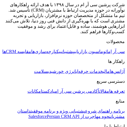
شرکت پرشین سی آر ام در سال ۱۳۹۸ با هدف ارائه راهکارهای
نوآورانه در حوزه مدیریت ارتباط با مشتریان (CRM) تأسیس شد.
تیم ما متشکل از متخصصان حوزه نرم‌افزار، بازاریابی و تجربه
مشتری است که با بهره‌گیری از دانش فنی روز دنیا، تلاش می‌کنند
ابزارهایی هوشمند، ساده و قابل‌اعتماد برای رشد و موفقیت
کسب‌وکارها فراهم کنند.
محصولات
سی آر اِم
اتوماسیون بازاریابی
پشتیبانی
یکپارچه‌سازی‌ها
مقایسه CRMها
راهکار ها
آژانس‌ها
مالی
خدمات حرفه‌ای
انرژی خورشیدی
سلامت
دسترسی سریع
تعرفه ها
مقالات
آکادمی پرشین سی آر ام
پادکست
امکانات
منابع
برنامه راهنمای شروع
پشتیبانی ویژه و برنامه موفقیت
داستان
مشتریان
نحوه مهاجرت از Salesforce
Persian CRM API
ارتباط با ما