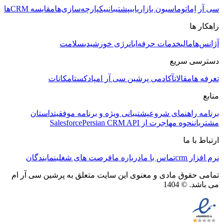
سی آر اِم
اتوماسیون بازاریابی
پشتیبانی
یکپارچه‌سازی‌ها
مقایسه CRMها
راهکار ها
آژانس‌ها
مالی
خدمات حرفه‌ای
انرژی خورشیدی
سلامت
دسترسی سریع
تعرفه ها
مقالات
آکادمی پرشین سی آر ام
پادکست
امکانات
منابع
برنامه راهنمای شروع
پشتیبانی ویژه و برنامه موفقیت
داستان
مشتریان
نحوه مهاجرت از Salesforce
Persian CRM API
ارتباط با ما
نرم افزار crm
تماس با ما
درباره ما
فرصت های شغلی
نمایندگان
تمامی حقوق مادی و معنوی این سایت متعلق به پرشین سی آر ام
می باشد. © 1404