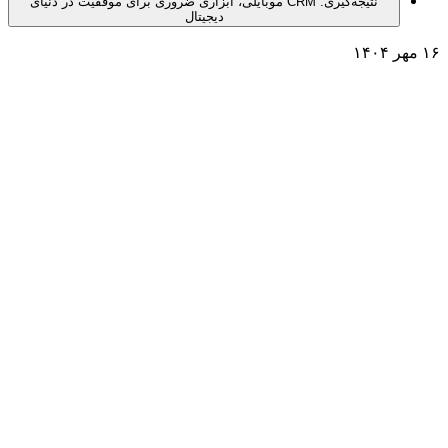
نتیجه‌گیری: CRM موبایلی، ابزاری ضروری برای موفقیت در دنیای
دیجیتال
۱۶ مهر ۱۴۰۴