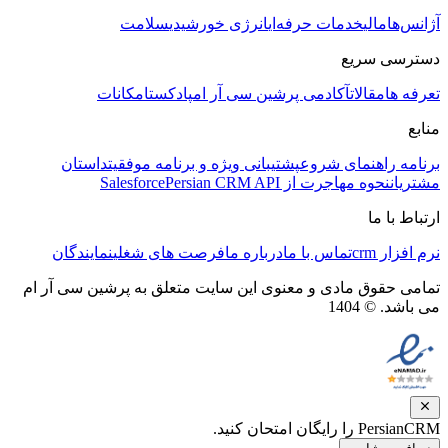
آژانس‌ها
مالی
خدمات حرفه‌ای
انرژی خورشیدی
سلامت
دسترسی سریع
تعرفه ها
مقالات
آکادمی پرشین سی آر ام
پادکست
امکانات
منابع
برنامه راهنمای شروع
پشتیبانی ویژه و برنامه موفقیت
داستان
مشتریان
نحوه مهاجرت از Salesforce
Persian CRM API
ارتباط با ما
نرم افزار crm
تماس با ما
درباره ما
فرصت های شغلی
نمایندگان
تمامی حقوق مادی و معنوی این سایت متعلق به پرشین سی آر ام
می باشد. © 1404
PersianCRM را رایگان امتحان کنید.