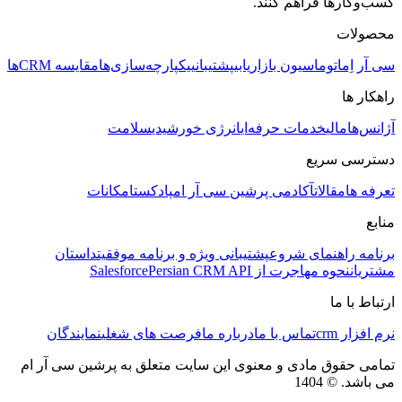
کسب‌وکارها فراهم کنند.
محصولات
سی آر اِم
اتوماسیون بازاریابی
پشتیبانی
یکپارچه‌سازی‌ها
مقایسه CRMها
راهکار ها
آژانس‌ها
مالی
خدمات حرفه‌ای
انرژی خورشیدی
سلامت
دسترسی سریع
تعرفه ها
مقالات
آکادمی پرشین سی آر ام
پادکست
امکانات
منابع
برنامه راهنمای شروع
پشتیبانی ویژه و برنامه موفقیت
داستان
مشتریان
نحوه مهاجرت از Salesforce
Persian CRM API
ارتباط با ما
نرم افزار crm
تماس با ما
درباره ما
فرصت های شغلی
نمایندگان
تمامی حقوق مادی و معنوی این سایت متعلق به پرشین سی آر ام
می باشد. © 1404