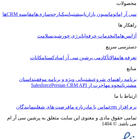
محصولات
سی آر اِم
اتوماسیون بازاریابی
پشتیبانی
یکپارچه‌سازی‌ها
مقایسه CRMها
راهکار ها
آژانس‌ها
مالی
خدمات حرفه‌ای
انرژی خورشیدی
سلامت
دسترسی سریع
تعرفه ها
مقالات
آکادمی پرشین سی آر ام
پادکست
امکانات
منابع
برنامه راهنمای شروع
پشتیبانی ویژه و برنامه موفقیت
داستان
مشتریان
نحوه مهاجرت از Salesforce
Persian CRM API
ارتباط با ما
نرم افزار crm
تماس با ما
درباره ما
فرصت های شغلی
نمایندگان
تمامی حقوق مادی و معنوی این سایت متعلق به پرشین سی آر ام
می باشد. © 1404