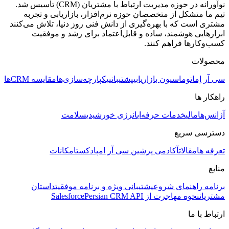
نوآورانه در حوزه مدیریت ارتباط با مشتریان (CRM) تأسیس شد.
تیم ما متشکل از متخصصان حوزه نرم‌افزار، بازاریابی و تجربه
مشتری است که با بهره‌گیری از دانش فنی روز دنیا، تلاش می‌کنند
ابزارهایی هوشمند، ساده و قابل‌اعتماد برای رشد و موفقیت
کسب‌وکارها فراهم کنند.
محصولات
سی آر اِم
اتوماسیون بازاریابی
پشتیبانی
یکپارچه‌سازی‌ها
مقایسه CRMها
راهکار ها
آژانس‌ها
مالی
خدمات حرفه‌ای
انرژی خورشیدی
سلامت
دسترسی سریع
تعرفه ها
مقالات
آکادمی پرشین سی آر ام
پادکست
امکانات
منابع
برنامه راهنمای شروع
پشتیبانی ویژه و برنامه موفقیت
داستان
مشتریان
نحوه مهاجرت از Salesforce
Persian CRM API
ارتباط با ما