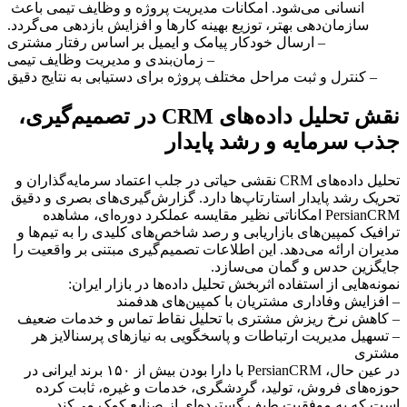
انسانی می‌شود. امکانات مدیریت پروژه و وظایف تیمی باعث 
سازمان‌دهی بهتر، توزیع بهینه کارها و افزایش بازدهی می‌گردد.
– ارسال خودکار پیامک و ایمیل بر اساس رفتار مشتری
– زمان‌بندی و مدیریت وظایف تیمی
– کنترل و ثبت مراحل مختلف پروژه برای دستیابی به نتایج دقیق
نقش تحلیل داده‌های CRM در تصمیم‌گیری، 
جذب سرمایه و رشد پایدار
تحلیل داده‌های CRM نقشی حیاتی در جلب اعتماد سرمایه‌گذاران و 
تحریک رشد پایدار استارتاپ‌ها دارد. گزارش‌گیری‌های بصری و دقیق 
PersianCRM امکاناتی نظیر مقایسه عملکرد دوره‌ای، مشاهده 
ترافیک کمپین‌های بازاریابی و رصد شاخص‌های کلیدی را به تیم‌ها و 
مدیران ارائه می‌دهد. این اطلاعات تصمیم‌گیری مبتنی بر واقعیت را 
جایگزین حدس و گمان می‌سازد.
نمونه‌هایی از استفاده اثربخش تحلیل داده‌ها در بازار ایران:
– افزایش وفاداری مشتریان با کمپین‌های هدفمند
– کاهش نرخ ریزش مشتری با تحلیل نقاط تماس و خدمات ضعیف
– تسهیل مدیریت ارتباطات و پاسخگویی به نیازهای پرسنالایز هر 
مشتری
در عین حال، PersianCRM با دارا بودن بیش از ۱۵۰ برند ایرانی در 
حوزه‌های فروش، تولید، گردشگری، خدمات و غیره، ثابت کرده 
است که به موفقیت طیف گسترده‌ای از صنایع کمک می‌کند.