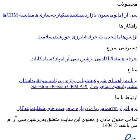
محصولات
سی آر اِم
اتوماسیون بازاریابی
پشتیبانی
یکپارچه‌سازی‌ها
مقایسه CRMها
راهکار ها
آژانس‌ها
مالی
خدمات حرفه‌ای
انرژی خورشیدی
سلامت
دسترسی سریع
تعرفه ها
مقالات
آکادمی پرشین سی آر ام
پادکست
امکانات
منابع
برنامه راهنمای شروع
پشتیبانی ویژه و برنامه موفقیت
داستان
مشتریان
نحوه مهاجرت از Salesforce
Persian CRM API
ارتباط با ما
نرم افزار crm
تماس با ما
درباره ما
فرصت های شغلی
نمایندگان
تمامی حقوق مادی و معنوی این سایت متعلق به پرشین سی آر ام
می باشد. © 1404