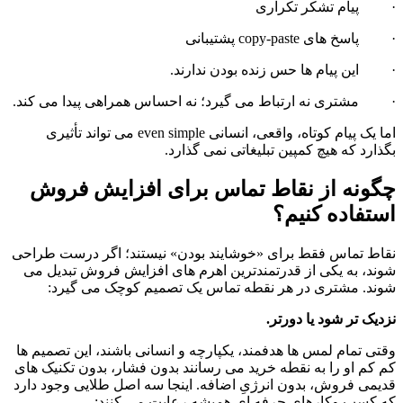
·         پیام تشکر تکراری
·         پاسخ های copy-paste پشتیبانی
·         این پیام ها حس زنده بودن ندارند.
·         مشتری نه ارتباط می گیرد؛ نه احساس همراهی پیدا می کند.
اما یک پیام کوتاه، واقعی، انسانی even simple می تواند تأثیری 
بگذارد که هیچ کمپین تبلیغاتی نمی گذارد.
چگونه از نقاط تماس برای افزایش فروش 
استفاده کنیم؟
نقاط تماس فقط برای «خوشایند بودن» نیستند؛ اگر درست طراحی 
شوند، به یکی از قدرتمندترین اهرم های افزایش فروش تبدیل می 
شوند. مشتری در هر نقطه تماس یک تصمیم کوچک می گیرد:
نزدیک تر شود یا دورتر.
وقتی تمام لمس ها هدفمند، یکپارچه و انسانی باشند، این تصمیم ها 
کم کم او را به نقطه خرید می رسانند بدون فشار، بدون تکنیک های 
قدیمی فروش، بدون انرژیِ اضافه. اینجا سه اصل طلایی وجود دارد 
که کسب وکارهای حرفه ای همیشه رعایت می کنند: