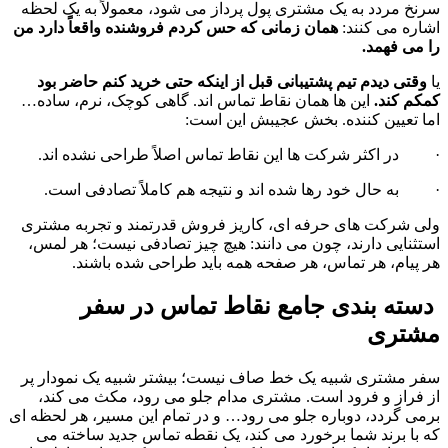
سرنخ مردد به یک مشتری پول پرداز می شود، معمولاً به یک لحظه 
اشاره می کنند: 
همان زمانی که حس کردم فروشنده واقعاً دارد من 
را می فهمد.
یا 
وقتی دیدم تیم پشتیبانی قبل از اینکه حتی خرید کنم حاضر بود 
کمکم کند.
 این ها همان نقاط تماس اند. گاهی کوچک، نرم، ساده… 
اما تعیین کننده. بخش عجیبش این است:
·         در اکثر شرکت ها این نقاط تماس اصلاً طراحی نشده اند.
·         به حال خود رها شده اند و نتیجه هم کاملاً تصادفی است.
ولی شرکت های حرفه ای، کاریز فروش قدرتمند و تجربه مشتری 
استثنایی دارند، چون می دانند: هیچ چیز تصادفی نیست؛ هر لمس، 
هر پیام، هر تماس، هر صفحه همه باید طراحی شده باشند.
 دسته بندی جامع نقاط تماس در سفر 
مشتری
سفر مشتری شبیه یک خط صاف نیست؛ بیشتر شبیه یک نمودار پر 
از فراز و فرود است. مشتری مدام جلو می رود، مکث می کند، 
برمی گردد، دوباره جلو می رود… و در تمام این مسیر، هر لحظه ای 
که با برند شما برخورد می کند، یک نقطه تماس جدید ساخته می 