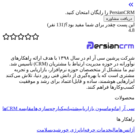
PersianCRM را رایگان امتحان کنید.
دریافت مشاوره
این پست چقدر برای شما مفید بود؟
(
131
نفر)
4.8
شرکت پرشین سی آر ام در سال ۱۳۹۸ با هدف ارائه راهکارهای
نوآورانه در حوزه مدیریت ارتباط با مشتریان (CRM) تأسیس شد.
تیم ما متشکل از متخصصان حوزه نرم‌افزار، بازاریابی و تجربه
مشتری است که با بهره‌گیری از دانش فنی روز دنیا، تلاش می‌کنند
ابزارهایی هوشمند، ساده و قابل‌اعتماد برای رشد و موفقیت
کسب‌وکارها فراهم کنند.
محصولات
سی آر اِم
اتوماسیون بازاریابی
پشتیبانی
یکپارچه‌سازی‌ها
مقایسه CRMها
راهکار ها
آژانس‌ها
مالی
خدمات حرفه‌ای
انرژی خورشیدی
سلامت