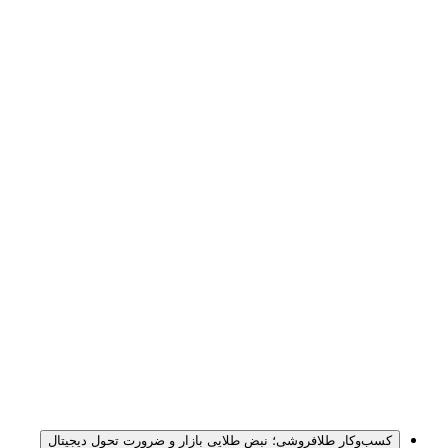
کسب‌وکار طلافروشی؛ نبض طلایی بازار و ضرورت تحول دیجیتال