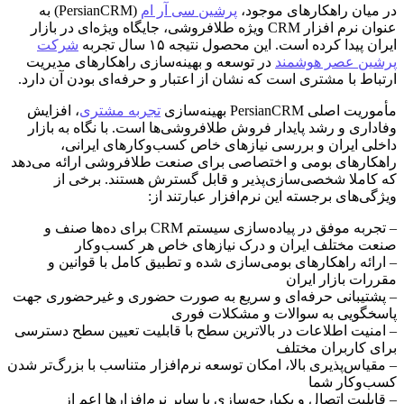
در میان راهکارهای موجود،
پرشین سی آر ام
(PersianCRM) به
عنوان نرم افزار CRM ویژه طلافروشی، جایگاه ویژه‌ای در بازار
ایران پیدا کرده است. این محصول نتیجه ۱۵ سال تجربه
شرکت
پرشین عصر هوشمند
در توسعه و بهینه‌سازی راهکارهای مدیریت
ارتباط با مشتری است که نشان از اعتبار و حرفه‌ای بودن آن دارد.
مأموریت اصلی PersianCRM بهینه‌سازی
تجربه مشتری
، افزایش
وفاداری و رشد پایدار فروش طلافروشی‌ها است. با نگاه به بازار
داخلی ایران و بررسی نیازهای خاص کسب‌وکارهای ایرانی،
راهکارهای بومی و اختصاصی برای صنعت طلافروشی ارائه می‌دهد
که کاملا شخصی‌سازی‌پذیر و قابل گسترش هستند. برخی از
ویژگی‌های برجسته این نرم‌افزار عبارتند از:
– تجربه موفق در پیاده‌سازی سیستم CRM برای ده‌ها صنف و
صنعت مختلف ایران و درک نیازهای خاص هر کسب‌وکار
– ارائه راهکارهای بومی‌سازی شده و تطبیق کامل با قوانین و
مقررات بازار ایران
– پشتیبانی حرفه‌ای و سریع به صورت حضوری و غیرحضوری جهت
پاسخگویی به سوالات و مشکلات فوری
– امنیت اطلاعات در بالاترین سطح با قابلیت تعیین سطح دسترسی
برای کاربران مختلف
– مقیاس‌پذیری بالا، امکان توسعه نرم‌افزار متناسب با بزرگ‌تر شدن
کسب‌وکار شما
– قابلیت اتصال و یکپارچه‌سازی با سایر نرم‌افزارها اعم از