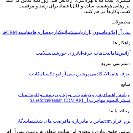
مشتری است که با بهره‌گیری از دانش فنی روز دنیا، تلاش می‌کنند
ابزارهایی هوشمند، ساده و قابل‌اعتماد برای رشد و موفقیت
کسب‌وکارها فراهم کنند.
محصولات
سی آر اِم
اتوماسیون بازاریابی
پشتیبانی
یکپارچه‌سازی‌ها
مقایسه CRMها
راهکار ها
آژانس‌ها
مالی
خدمات حرفه‌ای
انرژی خورشیدی
سلامت
دسترسی سریع
تعرفه ها
مقالات
آکادمی پرشین سی آر ام
پادکست
امکانات
منابع
برنامه راهنمای شروع
پشتیبانی ویژه و برنامه موفقیت
داستان
مشتریان
نحوه مهاجرت از Salesforce
Persian CRM API
ارتباط با ما
نرم افزار crm
تماس با ما
درباره ما
فرصت های شغلی
نمایندگان
تمامی حقوق مادی و معنوی این سایت متعلق به پرشین سی آر ام