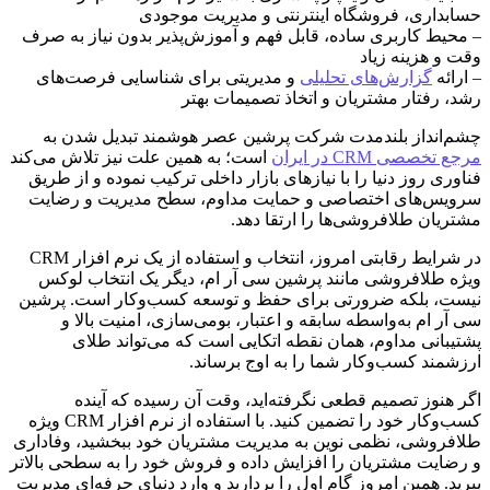
حسابداری، فروشگاه اینترنتی و مدیریت موجودی
– محیط کاربری ساده، قابل فهم و آموزش‌پذیر بدون نیاز به صرف
وقت و هزینه زیاد
– ارائه
گزارش‌های تحلیلی
و مدیریتی برای شناسایی فرصت‌های
رشد، رفتار مشتریان و اتخاذ تصمیمات بهتر
چشم‌انداز بلندمدت شرکت پرشین عصر هوشمند تبدیل شدن به
مرجع تخصصی CRM در ایران
است؛ به همین علت نیز تلاش می‌کند
فناوری روز دنیا را با نیازهای بازار داخلی ترکیب نموده و از طریق
سرویس‌های اختصاصی و حمایت مداوم، سطح مدیریت و رضایت
مشتریان طلافروشی‌ها را ارتقا دهد.
در شرایط رقابتی امروز، انتخاب و استفاده از یک نرم افزار CRM
ویژه طلافروشی مانند پرشین سی آر ام، دیگر یک انتخاب لوکس
نیست، بلکه ضرورتی برای حفظ و توسعه کسب‌وکار است. پرشین
سی آر ام به‌واسطه سابقه و اعتبار، بومی‌سازی، امنیت بالا و
پشتیبانی مداوم، همان نقطه اتکایی است که می‌تواند طلای
ارزشمند کسب‌وکار شما را به اوج برساند.
اگر هنوز تصمیم قطعی نگرفته‌اید، وقت آن رسیده که آینده
کسب‌وکار خود را تضمین کنید. با استفاده از نرم افزار CRM ویژه
طلافروشی، نظمی نوین به مدیریت مشتریان خود ببخشید، وفاداری
و رضایت مشتریان را افزایش داده و فروش خود را به سطحی بالاتر
ببرید. همین امروز گام اول را بردارید و وارد دنیای حرفه‌ای مدیریت