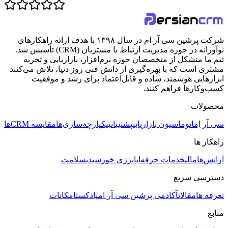
شرکت پرشین سی آر ام در سال ۱۳۹۸ با هدف ارائه راهکارهای
نوآورانه در حوزه مدیریت ارتباط با مشتریان (CRM) تأسیس شد.
تیم ما متشکل از متخصصان حوزه نرم‌افزار، بازاریابی و تجربه
مشتری است که با بهره‌گیری از دانش فنی روز دنیا، تلاش می‌کنند
ابزارهایی هوشمند، ساده و قابل‌اعتماد برای رشد و موفقیت
کسب‌وکارها فراهم کنند.
محصولات
سی آر اِم
اتوماسیون بازاریابی
پشتیبانی
یکپارچه‌سازی‌ها
مقایسه CRMها
راهکار ها
آژانس‌ها
مالی
خدمات حرفه‌ای
انرژی خورشیدی
سلامت
دسترسی سریع
تعرفه ها
مقالات
آکادمی پرشین سی آر ام
پادکست
امکانات
منابع