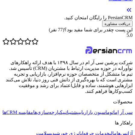
PersianCRM را رایگان امتحان کنید.
دریافت مشاوره
این پست چقدر برای شما مفید بود؟
(
77
نفر)
5.0
شرکت پرشین سی آر ام در سال ۱۳۹۸ با هدف ارائه راهکارهای
نوآورانه در حوزه مدیریت ارتباط با مشتریان (CRM) تأسیس شد.
تیم ما متشکل از متخصصان حوزه نرم‌افزار، بازاریابی و تجربه
مشتری است که با بهره‌گیری از دانش فنی روز دنیا، تلاش می‌کنند
ابزارهایی هوشمند، ساده و قابل‌اعتماد برای رشد و موفقیت
کسب‌وکارها فراهم کنند.
محصولات
سی آر اِم
اتوماسیون بازاریابی
پشتیبانی
یکپارچه‌سازی‌ها
مقایسه CRMها
راهکار ها
آژانس‌ها
مالی
خدمات حرفه‌ای
انرژی خورشیدی
سلامت