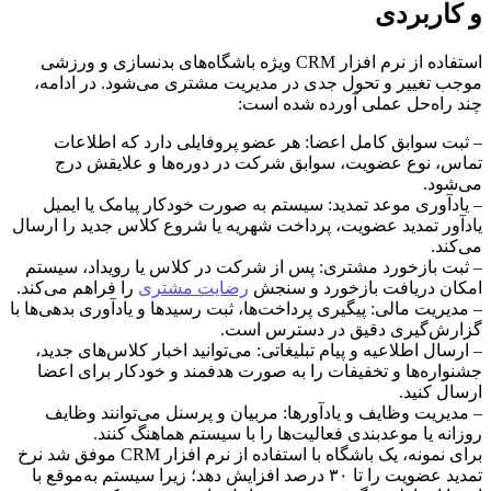
و کاربردی
استفاده از نرم افزار CRM ویژه باشگاه‌های بدنسازی و ورزشی
موجب تغییر و تحول جدی در مدیریت مشتری می‌شود. در ادامه،
چند راه‌حل عملی آورده شده است:
– ثبت سوابق کامل اعضا: هر عضو پروفایلی دارد که اطلاعات
تماس، نوع عضویت، سوابق شرکت در دوره‌ها و علایقش درج
می‌شود.
– یادآوری موعد تمدید: سیستم به صورت خودکار پیامک یا ایمیل
یادآور تمدید عضویت، پرداخت شهریه یا شروع کلاس جدید را ارسال
می‌کند.
– ثبت بازخورد مشتری: پس از شرکت در کلاس یا رویداد، سیستم
امکان دریافت بازخورد و سنجش
رضایت مشتری
را فراهم می‌کند.
– مدیریت مالی: پیگیری پرداخت‌ها، ثبت رسیدها و یادآوری بدهی‌ها با
گزارش‌گیری دقیق در دسترس است.
– ارسال اطلاعیه و پیام تبلیغاتی: می‌توانید اخبار کلاس‌های جدید،
جشنواره‌ها و تخفیفات را به صورت هدفمند و خودکار برای اعضا
ارسال کنید.
– مدیریت وظایف و یادآورها: مربیان و پرسنل می‌توانند وظایف
روزانه یا موعدبندی فعالیت‌ها را با سیستم هماهنگ کنند.
برای نمونه، یک باشگاه با استفاده از نرم افزار CRM موفق شد نرخ
تمدید عضویت را تا ۳۰ درصد افزایش دهد؛ زیرا سیستم به‌موقع با