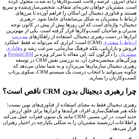
دنیای امروز، عرصه رقابت کسب‌وکارها را به شدت متحول کرده
است. مشتریان خواهان تجربه‌ای شفاف، شخصی‌سازی‌شده و سریع
هستند و فناوری دیجیتال این امکان را فراهم آورده تا مرزهای
ارتباط با مشتریان به شکل بی‌سابقه‌ای جابجا شود. «رهبری
دیجیتال» واژه‌ای است که این روزها بیش از پیش در کانون توجه
مدیران و صاحبان کسب‌وکارها قرار گرفته است. یکی از مهم‌ترین
ابزارها در دست رهبری دیجیتال، استفاده از راهکارهای
مدیریت
ارتباط با مشتری
(CRM) است؛ ابزاری که می‌تواند نه فقط عملکرد
فروش و بازاریابی، بلکه فرهنگ سازمانی، سرعت رشد و
وفاداری
مشتریان
را دگرگون کند. این مقاله با تمرکز ویژه بر
PersianCRM
و
ویژگی‌های منحصربه‌فرد آن، به بررسی نقش CRM در توسعه
رهبری دیجیتال سازمان‌ها می‌پردازد و به شما نشان می‌دهد که
چگونه می‌توانید با انتخاب درست یک سیستم CRM، سکوی پرتاب
کسب‌وکارتان را بسازید.
چرا رهبری دیجیتال بدون CRM ناقص است؟
رهبری دیجیتال فقط به معنای استفاده از فناوری‌های نوین نیست؛
بلکه هنر هماهنگ‌سازی افراد، فرآیندها و ابزارها برای خلق ارزش
جدید است. در این مسیر، CRM مانند یک ستون فقرات عمل می‌کند
و اطلاعات ارزشمند مشتریان را به شکلی یکپارچه در اختیار رهبران
قرار می‌دهد.