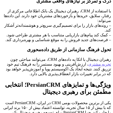
درک و تمرکز بر نیازهای واقعی مشتری
با استفاده از CRM، رهبران دیجیتال یک بانک اطلاعاتی مرکزی از
رفتار، سلایق، خریدها و بازخوردهای مشتریان خود دارند. این داده‌ها
می‌تواند:
– روندهای بازار را برای تصمیم‌گیری سریع‌تر و هوشمندانه‌تر آشکار
کند.
– کمک کند پیام‌های بازاریابی متناسب با هر مشتری طراحی شود.
– فرصت‌های جدید فروش را به موقع شناسایی و بهره‌برداری کند.
تحول فرهنگ سازمانی از طریق داده‌محوری
رهبران دیجیتال با اتکا به داده‌های CRM، می‌توانند مباحثی چون
تجربه مشتری
، ارزش‌آفرینی و بهبود مستمر را به فرهنگ تیم خود
تزریق کنند. نتیجه ایجاد یک اکوسیستم پویا و آموزش‌پذیر خواهد بود
که در برابر تغییرات بازار انعطاف‌پذیری بالایی دارد.
ویژگی‌ها و تمایزهای PersianCRM؛ انتخابی
مطمئن برای رهبری دیجیتال
یکی از برترین محصولات بومی CRM در ایران، PersianCRM است
که با بیش از ۱۵ سال تجربه، توانسته اعتماد بیش از ۱۵۰ برند ایرانی
را جلب کند. چرا PersianCRM برای توسعه رهبری دیجیتال یک