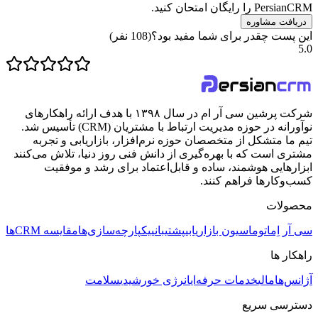
PersianCRM را رایگان امتحان کنید.
دریافت مشاوره
این پست چقدر برای شما مفید بود؟
(
108
نفر)
5.0
شرکت پرشین سی آر ام در سال ۱۳۹۸ با هدف ارائه راهکارهای
نوآورانه در حوزه مدیریت ارتباط با مشتریان (CRM) تأسیس شد.
تیم ما متشکل از متخصصان حوزه نرم‌افزار، بازاریابی و تجربه
مشتری است که با بهره‌گیری از دانش فنی روز دنیا، تلاش می‌کنند
ابزارهایی هوشمند، ساده و قابل‌اعتماد برای رشد و موفقیت
کسب‌وکارها فراهم کنند.
محصولات
سی آر اِم
اتوماسیون بازاریابی
پشتیبانی
یکپارچه‌سازی‌ها
مقایسه CRMها
راهکار ها
آژانس‌ها
مالی
خدمات حرفه‌ای
انرژی خورشیدی
سلامت
دسترسی سریع