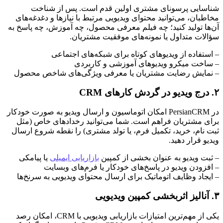
شناسایی پرسونای مشتری اولین قدم است. پس از شناخت
مخاطبان، می‌توانید محتوای ویدیویی مرتبط با نیازها و دغدغه‌های
آن‌ها تولید کنید؛ چه فیلم معرفی محصول، چه آموزش، چه پاسخ به
سؤالات متداول یا نمونه‌های موفقیت مشتریان.
– استفاده از ویدیوهای کوتاه برای شبکه‌های اجتماعی
– ساخت میکرو ویدیوهای آموزشی و کاربردی
– نمایش رضایت مشتریان یا معرفی ویژگی‌های شاخص محصول
۲. درج ویدیو در گردش کارهای CRM
در PersianCRM امکان اتوماسیون و ارسال ویدیو به صورت خودکار
برای مشتریان فراهم است. شما می‌توانید رخدادهای خاص (مثل
ثبت نام، خرید، تکمیل فرم، یا تولد مشتری) را نقطه شروع ارسال
ویدیو قرار دهید.
– ثبت ویدیو به عنوان بخشی از کمپین
بازاریابی ایمیلی
یا پیامکی
– افزودن ویدیو در پاسخ‌های خودکار یا فرم‌های وبسایت
– ایجاد وظایف اتوماتیک برای ارسال محتوای ویدیویی به سرنخ‌ها
۳. آنالیز اثربخشی کمپین ویدیویی
یکی از مهم‌ترین امتیازات بازاریابی ویدیویی با CRM، امکان رصد