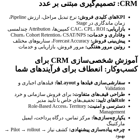
CRM: تصمیم‌گیری مبتنی بر عدد
KPIهای کلیدی فروش:
نرخ تبدیل مراحل، ارزش Pipeline،
زمان ماندگاری در Stage
بازاریابی:
CAC، CPL، ROI کمپین‌ها، Attribution چندلمسی
وفاداری و خدمات:
Churn، Cohort Retention، CSAT/NPS
پیش‌بینی فروش:
Forecast Accuracy، سناریوهای مختلف
روتین مرور هفتگی:
مرور فروش، بازاریابی و خدمات
آموزش شخصی‌سازی CRM برای
کسب‌وکار: انعطاف برای فرآیندهای شما
سفارشی‌سازی فیلدها و Layoutها:
فیلدهای اجباری و
Validation
طراحی قیف‌های متفاوت:
برای فروش سازمانی و خرد
Ruleهای تایید:
تخفیف‌های خاص با تایید مدیر
دسترسی و امنیت:
Role-Based Access، Territory
Management
یکپارچه‌سازی‌ها:
مرکز تماس، درگاه پرداخت، ایمیل
مارکتینگ
چرخه پیاده‌سازی پیشنهادی:
کشف نیاز → Pilot → rollout →
بهبود