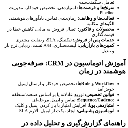
تعامل، سگمنت‌بندی
سرنخ‌ها و فرصت‌ها:
امتیازدهی، تخصیص خودکار، مدیریت
Pipeline
فعالیت‌ها و وظایف:
زمان‌بندی تماس، یادآورهای هوشمند،
الگوهای مکاتبه
محصولات و فاکتور:
اتصال فروش به مالی، کاهش خطا در
قیمت‌گذاری
خدمات پس از فروش:
تیکتینگ، SLA، رضایت مشتری
کمپین‌های بازاریابی:
لیست‌سازی، A/B تست، ردیابی نرخ باز
و تبدیل
آموزش اتوماسیون در CRM: صرفه‌جویی
هوشمند در زمان
Workflow و Ruleها:
تخصیص خودکار و ارسال ایمیل
خوش‌آمد
قوانین تخصیص:
توزیع عادلانه یا بر اساس صنعت/منطقه
Sequence/Cadence:
تماس و ایمیل مرحله‌ای
امتیازدهی پویا:
افزایش امتیاز با باز کردن ایمیل و کلیک
اتوماسیون پشتیبانی:
ایجاد تیکت از ایمیل، آلارم SLA
راهنمای گزارش‌گیری و تحلیل داده در