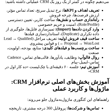
می‌دهیم چگونه در کمتر از یک روز یک CRM عملیاتی داشته باشید:
تعریف اهداف و KPIها:
نرخ تبدیل سرنخ، تعداد تماس مؤثر،
ارزش فرصت‌ها، چرخه فروش
راه‌اندازی حساب و نقش‌ها:
ساخت کاربر، تعیین دسترسی
(Role/Profile)، امنیت و حریم خصوصی
وارد کردن داده‌ها (Import):
تمیزسازی فایل‌ها، جلوگیری از
داده تکراری (Duplicate)، استانداردسازی فیلدها
ساخت قیف فروش اولیه:
تعریف مراحل (Lead → Qualified
→ Proposal → Won/Lost) و قوانین پیشروی
ساخت برچسب‌ها و فیلدهای کلیدی:
منابع، بودجه، اولویت،
صنعت
روال فالوآپ:
وظایف، یادآورها، قالب‌های تماس، Cadence
تماس–ایمیل–پیام
آموزش تیم:
جلسه ۶۰ دقیقه‌ای با چک‌لیست «ده کار اول در
CRM»
آموزش بخش‌های اصلی نرم‌افزار CRM:
ماژول‌ها و کاربرد عملی
راهنماهای این کتگوری ماژول‌به‌ماژول جلو می‌روند:
تماس‌ها و شرکت‌ها:
پروفایل 360 درجه مشتری، تاریخچه