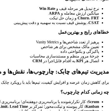
نرخ تبدیل هر مرحله قیف و 
Win Rate
میانگین ارزش معامله و 
ARPA
FRT
، 
Churn
 و زمان حل تیکت
CSAT
، پوشش قیف نسبت به سهمیه و دقت پیش‌بینی
خطاهای رایج و بهترین‌عمل
پرهیز از تعدد شاخص‌ها و Vanity Metrics
تعیین مالک مشخص برای هر شاخص
پاکیزگی و یکنواختی داده
چرخهٔ مرور منظم و مستندسازی محاسبات
اتصال هر 
KPI
 به اقدام قابل‌اجرا در 
CRM
مدیریت تیم‌های چابک: چارچوب‌ها، نقش‌ها و مسئولیت‌ها
برای کاهش زمان عرضه و افزایش کیفیت، تیم‌ها باید با رویکرد چابک کار کنند. انتخاب درست بین 
چه زمانی کدام چارچوب؟
Scrum:
 کار تکرارشونده با برنامه‌ریزی دو‌هفته‌ای؛ برنامه‌ریزی اسپرینت، استندآپ روزانه، ریویو، رترو.
Kanban:
 کار پیوسته و تیکت‌محور؛ تمرکز بر 
Lead Time
، 
imit