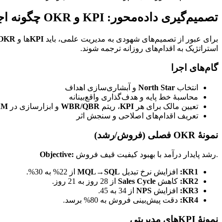
تصمیم‌گیری داده‌محور: KPI و OKR چگونه اجرا شوند؟
برای عبور از تصمیم‌های شهودی به مدیریت علمی، باید 
KPI
‌ها و 
OKR
استراتژیک به اقدام‌های روزانه ترجمه شوند.
گام‌های اجرا
انتخاب 
North Star
 و آبشاری‌سازی اهداف
محاسبهٔ خط پایه و هدف‌گذاری واقع‌بینانه
تعیین مالک برای هر 
KPI
، ریتم 
WBR/QBR
 و ابزارسازی در 
RM
تعریف اقدام‌های اصلاحی و سنجش اثر
نمونهٔ OKR فصلی (فروش/رشد)
 رشد پایدار درآمد با بهبود کیفیت قیف فروش.
Objective:
KR1:
 افزایش نرخ تبدیل 
MQL→SQL
 از 22% به 30%.
KR2:
 کاهش 
Sales Cycle
 از 28 روز به 21 روز.
KR3:
 افزایش 
NPS
 از 34 به 45.
KR4:
 دقت پیش‌بینی فروش به 80% برسد.
نمونهٔ KPIهای مدیریتی