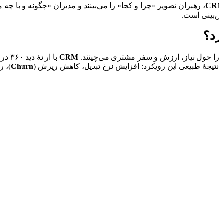
CR
CRM
Churn
)، 