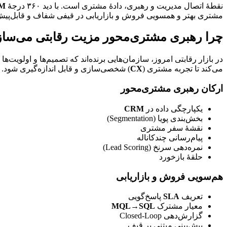
نقطهٔ اتصال مدیریت و رهبری، دادهٔ مشتری است. با دید ۳۶۰ درجهٔ 
M
مشتری بهتر و همسویی فروش و بازاریابی در قیفی شفاف و قابل‌پیش‌بینی است.
چرا رهبری مشتری‌محور مزیت رقابتی می‌سازد؟
در بازار رقابتی امروز، سازمان‌هایی برنده‌اند که تصمیم‌ها و اولویت‌ها را حول نیاز، ارزش و سفر مشتری می‌چینند. 
می‌کند تا تجربه مشتری (
CX
) شخصی‌سازی و قابل اندازه‌گیری شود. نتیجهٔ طبیعی این رویکرد: افزایش نرخ تبدیل، کاهش ریزش (
ارکان رهبری مشتری‌محور
یکپارچگی داده در 
CRM
بخش‌بندی پویا (Segmentation)
نقشهٔ سفر مشتری
پیام‌رسانی چندکاناله
نمره‌دهی سرنخ (Lead Scoring)
حلقهٔ بازخورد
هم‌سویی فروش و بازاریابی
تعریف 
SLA
 پاسخ‌گویی
معیار مشترک 
MQL→SQL
گزارش‌دهی Closed-Loop
پیش‌بینی مبتنی بر قیف