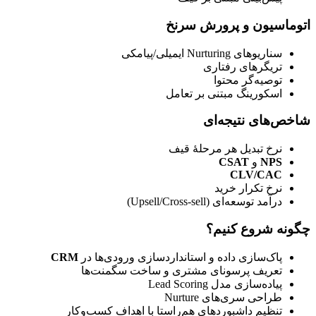
اتوماسیون و پرورش سرنخ
سناریوهای Nurturing ایمیلی/پیامکی
تریگرهای رفتاری
توصیه‌گر محتوا
اسکورینگ مبتنی بر تعامل
شاخص‌های نتیجه‌ای
نرخ تبدیل هر مرحلهٔ قیف
NPS
 و 
CSAT
CLV/CAC
نرخ تکرار خرید
درآمد توسعه‌ای (Upsell/Cross-sell)
چگونه شروع کنیم؟
پاک‌سازی داده و استانداردسازی ورودی‌ها در 
CRM
تعریف پرسونای مشتری و ساخت سگمنت‌ها
پیاده‌سازی مدل Lead Scoring
طراحی سری‌های Nurture
تنظیم داشبوردهای هم‌راستا با اهداف کسب‌وکار