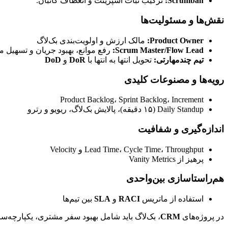
Scrumban:
 ترکیب ثبات اسپرینت و انعطاف کانبان.
نقش‌ها و مسئولیت‌ها
Product Owner:
 مالک ارزش و اولویت‌بندی بک‌لاگ
Scrum Master/Flow Lead:
 رفع موانع، بهبود جریان و تسهیل مرا
تیم چندمهارتی:
 تحویل انتها به انتها با 
DoR
 و 
DoD
رویه‌ها و مصنوعات کلیدی
Product Backlog، Sprint Backlog، Increment
Daily Standup (۱۵ دقیقه)، پالایش بک‌لاگ، ریویو و رترو
اندازه‌گیری و شفافیت
Lead Time، Cycle Time، Throughput و Velocity
پرهیز از Vanity Metrics
هم‌راستاسازی بین‌واحدی
استفاده از ماتریس 
RACI
 و 
SLA
 بین تیم‌ها
در پروژه‌های 
CRM
، بک‌لاگ باید شامل بهبود سفر مشتری، یکپارچه‌سازی‌ها، کیفیت داده، گزارش‌ها و اتوماسیون‌ها باشد. ترکیب Agile با داشبوردهای 